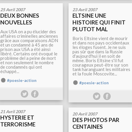
25 Avril 2007
23 Avril 2007
DEUX BONNES
ELTSINE UNE
NOUVELLES
HISTOIRE QUI FINIT
PLUTOT MAL
Aux USA on a pu élucider des
affaires criminelles anciennes
Boris Eltsine vient de mourir
grâce aux comparaisons ADN
et dans nos pays occidentaux
et un condamné à 45 ans de
les éloges fusent. Je ne suis
prison aux USA a été ainsi
pas sûr que dans la Russie
libéré. Certains ont évoqué le
d'aujourd'hui il en soit de
problème del a peine de mort
même. Boris Eltsine s'il fut
et non seulement le nombre
courageux peut-être sur son
de condamnés qui ont
tank haranguant les militaires
échappé...
et la foule Moscovite...
#poesie-action
#poesie-action
21 Avril 2007
20 Avril 2007
HYSTERIE ET
DES PHOTOS PAR
TERRORISME
CENTAINES