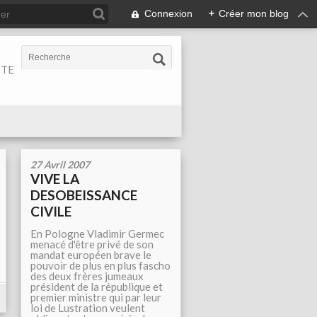
Connexion
+
Créer mon blog
ITE
27 Avril 2007
VIVE LA
DESOBEISSANCE
CIVILE
En Pologne Vladimir Germec
menacé d'être privé de son
mandat européen brave le
pouvoir de plus en plus fascho
des deux frères jumeaux
président de la république et
premier ministre qui par leur
loi de Lustration veulent