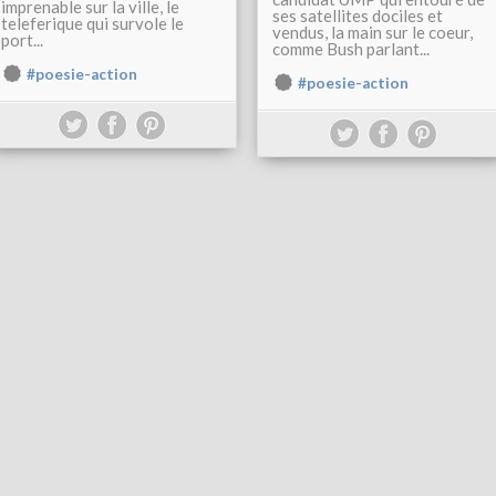
imprenable sur la ville, le
ses satellites dociles et
teleferique qui survole le
vendus, la main sur le coeur,
port...
comme Bush parlant...
#poesie-action
#poesie-action