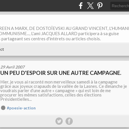
EEN A MARX, DE DOSTOÏEVSKI AU GRAND VINCENT, L'HUMAN
MUNISME..., L'ami JACQUES ALLARD participera à sa guise
rtageant ses centres d'intérets ou articles choisis.
ct
29 Avril 2007
UN PEU D'ESPOIR SUR UNE AUTRE CAMPAGNE.
Hier, je vous ai raconté mon merveilleux samedi à la campagne
grâce aux joyeux crapauds de la vallée de la Lasnes. Ce dimanche je
voudrais parler d’une autre « campagne » qui est loin de me
procurer les mêmes satisfactions, celles des élections
Présidentielles...
#poesie-action