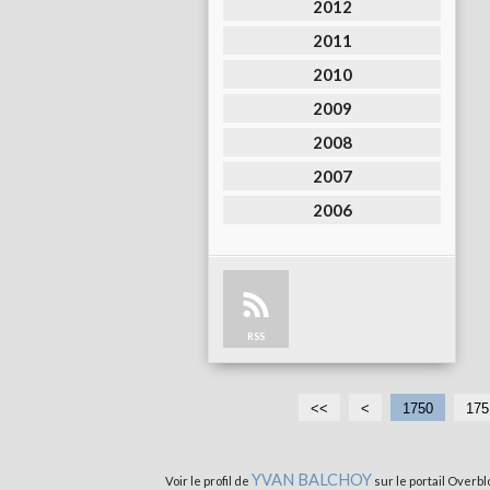
2012
2011
2010
2009
2008
2007
2006
RSS
<<
<
1
1
1
1
1
1750
175
7
7
7
7
7
0
1
2
3
4
YVAN BALCHOY
Voir le profil de
sur le portail Overbl