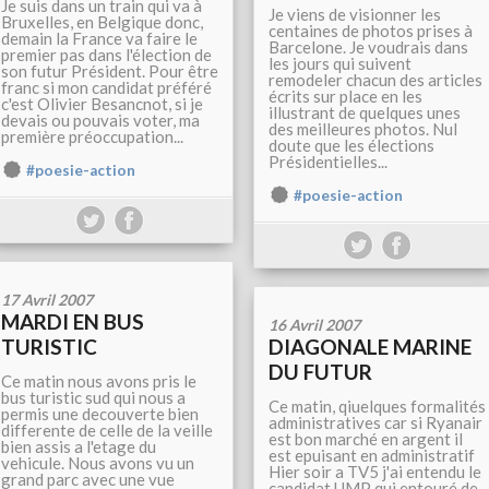
Je suis dans un train qui va à
Je viens de visionner les
Bruxelles, en Belgique donc,
centaines de photos prises à
demain la France va faire le
Barcelone. Je voudrais dans
premier pas dans l'élection de
les jours qui suivent
son futur Président. Pour être
remodeler chacun des articles
franc si mon candidat préféré
écrits sur place en les
c'est Olivier Besancnot, si je
illustrant de quelques unes
devais ou pouvais voter, ma
des meilleures photos. Nul
première préoccupation...
doute que les élections
Présidentielles...
#poesie-action
#poesie-action
17 Avril 2007
MARDI EN BUS
16 Avril 2007
TURISTIC
DIAGONALE MARINE
DU FUTUR
Ce matin nous avons pris le
bus turistic sud qui nous a
Ce matin, qiuelques formalités
permis une decouverte bien
administratives car si Ryanair
differente de celle de la veille
est bon marché en argent il
bien assis a l'etage du
est epuisant en administratif
vehicule. Nous avons vu un
Hier soir a TV5 j'ai entendu le
grand parc avec une vue
candidat UMP qui entouré de