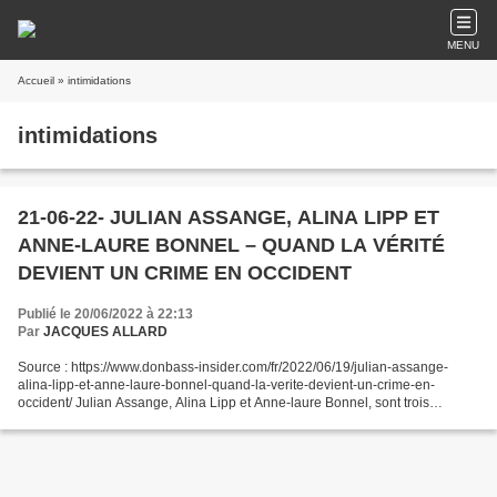
MENU
Accueil
» intimidations
intimidations
21-06-22- JULIAN ASSANGE, ALINA LIPP ET
ANNE-LAURE BONNEL – QUAND LA VÉRITÉ
DEVIENT UN CRIME EN OCCIDENT
Publié le 20/06/2022 à 22:13
Par
JACQUES ALLARD
Source : https://www.donbass-insider.com/fr/2022/06/19/julian-assange-
alina-lipp-et-anne-laure-bonnel-quand-la-verite-devient-un-crime-en-
occident/ Julian Assange, Alina Lipp et Anne-laure Bonnel, sont trois
journalistes qui payent le prix fort pour avoir...