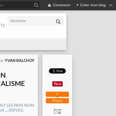
Connexion
+
Créer mon blog
ITE
par
YVAN BALCHOY
ON
IALISME
)
0
Repost