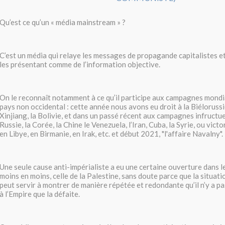
Qu’est ce qu’un « média mainstream » ?
C’est un média qui relaye les messages de propagande capitalistes et
les présentant comme de l’information objective.
On le reconnaît notamment à ce qu’il participe aux campagnes mondia
pays non occidental : cette année nous avons eu droit à la Biéloruss
Xinjiang, la Bolivie, et dans un passé récent aux campagnes infructu
Russie, la Corée, la Chine le Venezuela, l’Iran, Cuba, la Syrie, ou vict
en Libye, en Birmanie, en Irak, etc. et début 2021, "l'affaire Navalny".
Une seule cause anti-impérialiste a eu une certaine ouverture dans l
moins en moins, celle de la Palestine, sans doute parce que la situatio
peut servir à montrer de manière répétée et redondante qu’il n’y a pa
à l’Empire que la défaite.