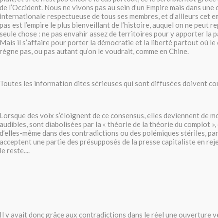
de l’Occident. Nous ne vivons pas au sein d’un Empire mais dans un
internationale respectueuse de tous ses membres, et d’ailleurs cet em
pas est l’empire le plus bienveillant de l’histoire, auquel on ne peut 
seule chose : ne pas envahir assez de territoires pour y apporter la pa
Mais il s’affaire pour porter la démocratie et la liberté partout où le
règne pas, ou pas autant qu’on le voudrait, comme en Chine.
Toutes les information dites sérieuses qui sont diffusées doivent con
Lorsque des voix s’éloignent de ce consensus, elles deviennent de m
audibles, sont diabolisées par la « théorie de la théorie du complot »,
d’elles-même dans des contradictions ou des polémiques stériles, par
acceptent une partie des présupposés de la presse capitaliste en rej
le reste....
Il y avait donc grâce aux contradictions dans le réel une ouverture v