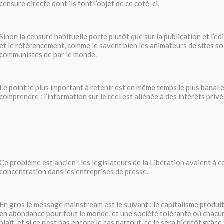
censure directe dont ils font l’objet de ce coté-ci.
Sinon la censure habituelle porte plutôt que sur la publication et l’édi
et le référencement, comme le savent bien les animateurs de sites so
communistes de par le monde.
Le point le plus important à retenir est en même temps le plus banal et
comprendre : l’information sur le réel est aliénée à des intérêts privés
Ce problème est ancien : les législateurs de la Libération avaient à ce
concentration dans les entreprises de presse.
En gros le message mainstream est le suivant : le capitalisme produ
en abondance pour tout le monde, et une société tolérante où chacun f
plaît, et si ce n’est pas encore le cas partout, ce le sera bientôt grâc