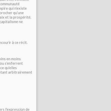
e communauté
pire qui n’existe
reprocher qu’une
ix et la prospérité.
 capitalisme ne
courir à ce récit.
oins en moins
 ou s’enferrent
ce qu’elles
etant arbitrairement
ers l'expression de