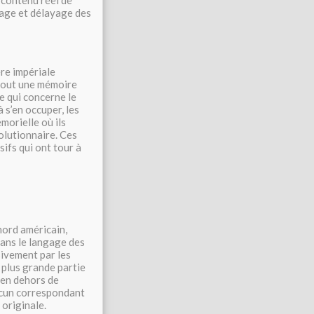
u contenu réel de
yage et délayage des
ère impériale
rtout une mémoire
e qui concerne le
à s’en occuper, les
morielle où ils
volutionnaire. Ces
ifs qui ont tour à
nord américain,
dans le langage des
sivement par les
 plus grande partie
a en dehors de
aucun correspondant
 originale.