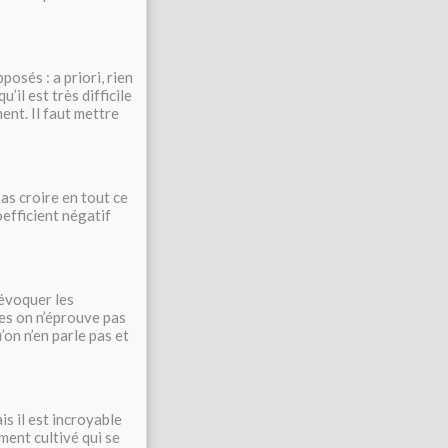
osés : a priori, rien
u’il est très difficile
ent. Il faut mettre
pas croire en tout ce
oefficient négatif
 évoquer les
les on n’éprouve pas
’on n’en parle pas et
s il est incroyable
ement cultivé qui se