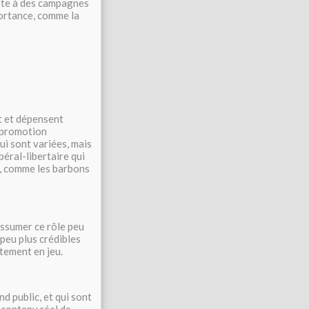
iste à des campagnes
ortance, comme la
nt et dépensent
a promotion
ui sont variées, mais
éral-libertaire qui
s, comme les barbons
assumer ce rôle peu
 peu plus crédibles
ctement en jeu.
nd public, et qui sont