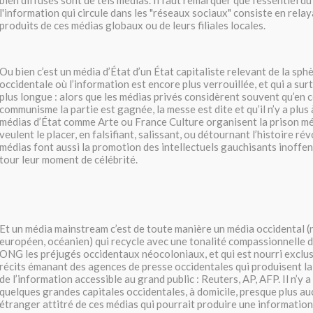
bien diffusés sont de tels médias. Il faut remarquer que l’essentiel d
l'information qui circule dans les "réseaux sociaux" consiste en rela
produits de ces médias globaux ou de leurs filiales locales.
Ou bien c’est un média d’État d’un État capitaliste relevant de la sph
occidentale où l’information est encore plus verrouillée, et qui a su
plus longue : alors que les médias privés considèrent souvent qu’en c
communisme la partie est gagnée, la messe est dite et qu’il n’y a plus 
médias d’État comme Arte ou France Culture organisent la prison mé
veulent le placer, en falsifiant, salissant, ou détournant l’histoire ré
médias font aussi la promotion des intellectuels gauchisants inoffens
tour leur moment de célébrité.
Et un média mainstream c’est de toute manière un média occidental (
européen, océanien) qui recycle avec une tonalité compassionnelle 
ONG les préjugés occidentaux néocoloniaux, et qui est nourri exclu
récits émanant des agences de presse occidentales qui produisent la
de l’information accessible au grand public : Reuters, AP, AFP. Il n’y 
quelques grandes capitales occidentales, à domicile, presque plus 
étranger attitré de ces médias qui pourrait produire une information