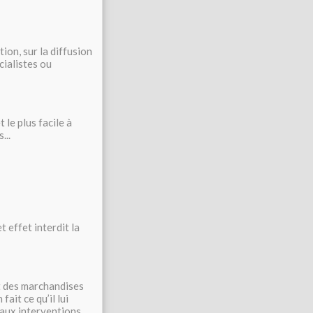
tion, sur la diffusion
cialistes ou
 le plus facile à
...
t effet interdit la
it des marchandises
ait ce qu’il lui
e aux interventions