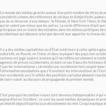
Ce monde des médias gravite autour d’un petit nombre de titres de p
considérés comme des références de sérieux et d’objectivité, palme 
pas de se décerner à eux mêmes : le Monde, le New York Times, le W
qui ne valent pas mieux que les autres. La seule différence étant que
principaux ont un statut des notables dans les milieux politiques déc
occidentaux qui dépasse celui que devrait leur apporter le niveau de
Il y a des médias capitalistes ou d’État extérieurs à cette sphère gé
culturelle, en Russie, en Chine, et dans la plupart des pays non occid
contenu est jugé suspect à moins qu’il ne reflète servilement le con
agences de presse occidentales, et dans ce cas il aura les honneurs d
Courrier International ». Un média non-occidental n’est coopté dans l
l’information mondialisée que s’il soutient les interventions de l’Oc
non-occidental, ou s’il reflète des positions caricaturalement réacti
de faire-valoir au discours de propagande du premier monde.
C’est pourquoi les médias russes sont devenus indispensables à qui 
aujourd’hui en Occident : ce sont les seuls médias dynamiques et pro
un intérêt objectif partiel à un dévoilement du réel. Ce qui explique 