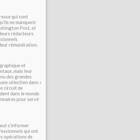
resse qui sont
qu’ils ne manquent
ashington Post, et
 leurs rédacteurs
isionnels
 leur rémunération.
ographique et
entaux, mais leur
tenu des grandes
’une sélection dans «
e circuit de
cident dans le monde
onnaires pour servir
veut s’informer
fessionnels qui ont
les opérations de