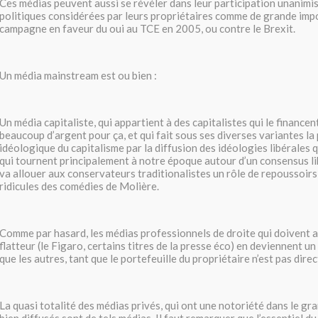
Ces médias peuvent aussi se révéler dans leur participation unanim
politiques considérées par leurs propriétaires comme de grande imp
campagne en faveur du oui au TCE en 2005, ou contre le Brexit.
Un média mainstream est ou bien :
Un média capitaliste, qui appartient à des capitalistes qui le finance
beaucoup d’argent pour ça, et qui fait sous ses diverses variantes l
idéologique du capitalisme par la diffusion des idéologies libérales q
qui tournent principalement à notre époque autour d’un consensus lib
va allouer aux conservateurs traditionalistes un rôle de repoussoir
ridicules des comédies de Molière.
Comme par hasard, les médias professionnels de droite qui doivent 
flatteur (le Figaro, certains titres de la presse éco) en deviennent un
que les autres, tant que le portefeuille du propriétaire n’est pas dire
La quasi totalité des médias privés, qui ont une notoriété dans le gra