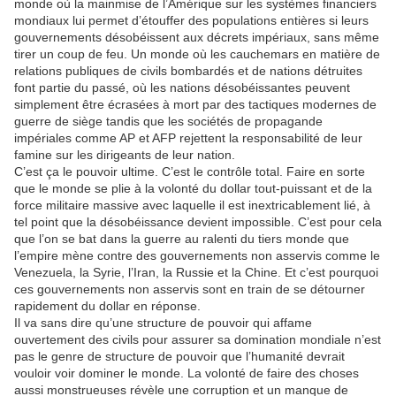
monde où la mainmise de l’Amérique sur les systèmes financiers
mondiaux lui permet d’étouffer des populations entières si leurs
gouvernements désobéissent aux décrets impériaux, sans même
tirer un coup de feu. Un monde où les cauchemars en matière de
relations publiques de civils bombardés et de nations détruites
font partie du passé, où les nations désobéissantes peuvent
simplement être écrasées à mort par des tactiques modernes de
guerre de siège tandis que les sociétés de propagande
impériales comme AP et AFP rejettent la responsabilité de leur
famine sur les dirigeants de leur nation.
C’est ça le pouvoir ultime. C’est le contrôle total. Faire en sorte
que le monde se plie à la volonté du dollar tout-puissant et de la
force militaire massive avec laquelle il est inextricablement lié, à
tel point que la désobéissance devient impossible. C’est pour cela
que l’on se bat dans la guerre au ralenti du tiers monde que
l’empire mène contre des gouvernements non asservis comme le
Venezuela, la Syrie, l’Iran, la Russie et la Chine. Et c’est pourquoi
ces gouvernements non asservis sont en train de se détourner
rapidement du dollar en réponse.
Il va sans dire qu’une structure de pouvoir qui affame
ouvertement des civils pour assurer sa domination mondiale n’est
pas le genre de structure de pouvoir que l’humanité devrait
vouloir voir dominer le monde. La volonté de faire des choses
aussi monstrueuses révèle une corruption et un manque de