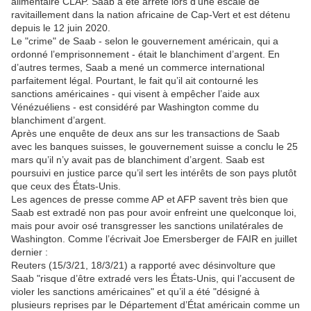
alimentaire CLAP. Saab a été arrêté lors d’une escale de
ravitaillement dans la nation africaine de Cap-Vert et est détenu
depuis le 12 juin 2020.
Le "crime" de Saab - selon le gouvernement américain, qui a
ordonné l’emprisonnement - était le blanchiment d’argent. En
d’autres termes, Saab a mené un commerce international
parfaitement légal. Pourtant, le fait qu’il ait contourné les
sanctions américaines - qui visent à empêcher l’aide aux
Vénézuéliens - est considéré par Washington comme du
blanchiment d’argent.
Après une enquête de deux ans sur les transactions de Saab
avec les banques suisses, le gouvernement suisse a conclu le 25
mars qu’il n’y avait pas de blanchiment d’argent. Saab est
poursuivi en justice parce qu’il sert les intérêts de son pays plutôt
que ceux des États-Unis.
Les agences de presse comme AP et AFP savent très bien que
Saab est extradé non pas pour avoir enfreint une quelconque loi,
mais pour avoir osé transgresser les sanctions unilatérales de
Washington. Comme l’écrivait Joe Emersberger de FAIR en juillet
dernier :
Reuters (15/3/21, 18/3/21) a rapporté avec désinvolture que
Saab "risque d’être extradé vers les États-Unis, qui l’accusent de
violer les sanctions américaines" et qu’il a été "désigné à
plusieurs reprises par le Département d’État américain comme un