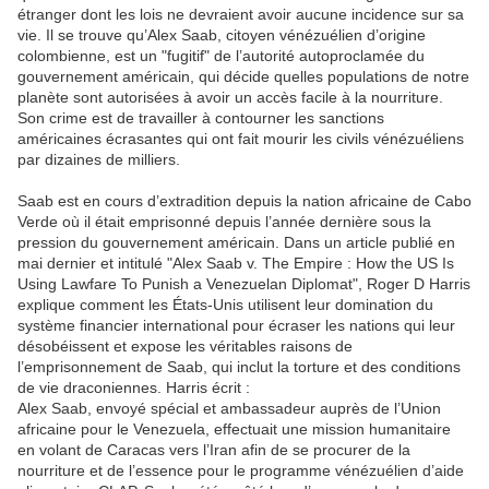
étranger dont les lois ne devraient avoir aucune incidence sur sa
vie. Il se trouve qu’Alex Saab, citoyen vénézuélien d’origine
colombienne, est un "fugitif" de l’autorité autoproclamée du
gouvernement américain, qui décide quelles populations de notre
planète sont autorisées à avoir un accès facile à la nourriture.
Son crime est de travailler à contourner les sanctions
américaines écrasantes qui ont fait mourir les civils vénézuéliens
par dizaines de milliers.
Saab est en cours d’extradition depuis la nation africaine de Cabo
Verde où il était emprisonné depuis l’année dernière sous la
pression du gouvernement américain. Dans un article publié en
mai dernier et intitulé "Alex Saab v. The Empire : How the US Is
Using Lawfare To Punish a Venezuelan Diplomat", Roger D Harris
explique comment les États-Unis utilisent leur domination du
système financier international pour écraser les nations qui leur
désobéissent et expose les véritables raisons de
l’emprisonnement de Saab, qui inclut la torture et des conditions
de vie draconiennes. Harris écrit :
Alex Saab, envoyé spécial et ambassadeur auprès de l’Union
africaine pour le Venezuela, effectuait une mission humanitaire
en volant de Caracas vers l’Iran afin de se procurer de la
nourriture et de l’essence pour le programme vénézuélien d’aide