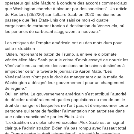
opérateur qui aide Maduro à conclure des accords commerciaux
que Washington cherche à bloquer par des sanctions". Un article
de Reuters (28/2/20) sur l’affaire Saab en 2020 mentionne au
passage que "les États-Unis ont saisi ce mois-ci quatre
cargaisons de carburant iranien à destination du Venezuela, où
les pénuries de carburant s’aggravent à nouveau."
Les critiques de l’empire américain ont eu des mots durs pour
cette extradition.
"Biden, reprenant le bâton de Trump, a enlevé le diplomate
vénézuélien Alex Saab pour le crime d’avoir essayé de nourrir les
Vénézuéliens au mépris des sanctions américaines destinées à
empêcher cela", a tweeté le journaliste Aaron Maté. "Les
Vénézuéliens n’ont pas le droit de manger tant que la mafia de
Washington a désigné leur gouvernement pour un changement
de régime."
Oui, en effet. Le gouvernement américain s’est attribué l’autorité
de décider unilatéralement quelles populations du monde ont le
droit de manger et lesquelles ne l’ont pas, et d’emprisonner toute
personne qui tente de faciliter l’alimentation non autorisée dans
une nation sanctionnée par les États-Unis.
"L’extradition du diplomate vénézuélien Alex Saab est un signal
clair que l’administration Biden n’a pas rompu avec l’assaut total
de Trump contre le droit international", a tweeté la journaliste