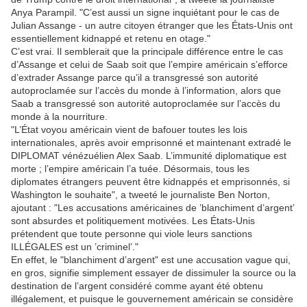
Anya Parampil. "C’est aussi un signe inquiétant pour le cas de
Julian Assange - un autre citoyen étranger que les États-Unis ont
essentiellement kidnappé et retenu en otage."
C’est vrai. Il semblerait que la principale différence entre le cas
d’Assange et celui de Saab soit que l’empire américain s’efforce
d’extrader Assange parce qu’il a transgressé son autorité
autoproclamée sur l’accès du monde à l’information, alors que
Saab a transgressé son autorité autoproclamée sur l’accès du
monde à la nourriture.
"L’État voyou américain vient de bafouer toutes les lois
internationales, après avoir emprisonné et maintenant extradé le
DIPLOMAT vénézuélien Alex Saab. L’immunité diplomatique est
morte ; l’empire américain l’a tuée. Désormais, tous les
diplomates étrangers peuvent être kidnappés et emprisonnés, si
Washington le souhaite", a tweeté le journaliste Ben Norton,
ajoutant : "Les accusations américaines de ’blanchiment d’argent’
sont absurdes et politiquement motivées. Les États-Unis
prétendent que toute personne qui viole leurs sanctions
ILLÉGALES est un ’criminel’."
En effet, le "blanchiment d’argent" est une accusation vague qui,
en gros, signifie simplement essayer de dissimuler la source ou la
destination de l’argent considéré comme ayant été obtenu
illégalement, et puisque le gouvernement américain se considère