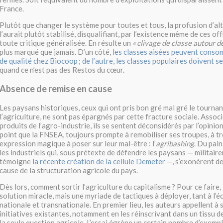
France.
Plutôt que changer le système pour toutes et tous, la profusion d’al
l’aurait plutôt stabilisé, disqualifiant, par l’existence même de ces of
toute critique généralisée. En résulte un
«
clivage de classe autour d
plus marqué que jamais. D’un côté,
les classes aisées peuvent conso
de qualité chez Biocoop
; de l’autre, les classes populaires doivent s
quand ce n’est pas des Restos du cœur.
Absence de remise en cause
Les paysans historiques, ceux qui ont pris bon gré mal gré le tournan
l’agriculture, ne sont pas épargnés par cette fracture sociale. Assoc
produits de l’agro-industrie, ils se sentent déconsidérés par l’opinion
point que la
FNSEA
, toujours prompte à remobiliser ses troupes, à t
expression magique à poser sur leur mal-être : l’
agribashing
. Du pain
les industriels qui, sous prétexte de défendre les paysans — militaire
témoigne
la récente création de la cellule Demeter
—, s’exonèrent de
cause de la structuration agricole du pays.
Dès lors, comment sortir l’agriculture du capitalisme
? Pour ce faire, 
solution miracle, mais une myriade de tactiques à déployer, tant à l’é
nationale et transnationale. En premier lieu, les auteurs appellent à 
initiatives existantes, notamment en les réinscrivant dans un tissu d
la seule question agricole. L’essai égrène un certain nombre d’exemp