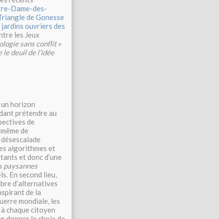
re-Dame-des-
 Triangle de Gonesse
s
jardins ouvriers des
ntre les Jeux
cologie sans conflit
»
e le deuil de l’idée
, un horizon
endant prétendre au
pectives de
à même de
a désescalade
les algorithmes et
itants et donc d’une
s paysannes
els. En second lieu,
bre d’alternatives
nspirant de la
Guerre mondiale, les
 à chaque citoyen
ur donner le choix de