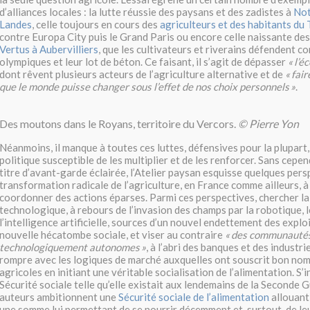
d’alliances locales : la lutte réussie des paysans et des zadistes à
Not
Landes
, celle toujours en cours des
agriculteurs et des habitants du
contre Europa City puis le Grand Paris ou encore celle naissante de
Vertus à Aubervilliers
, que les cultivateurs et riverains défendent co
olympiques et leur lot de béton. Ce faisant, il s’agit de dépasser
«
l’é
dont rêvent plusieurs acteurs de l’agriculture alternative et de
«
fair
que le monde puisse changer sous l’effet de nos choix personnels
»
.
Des moutons dans le Royans, territoire du Vercors.
© Pierre Yon
Néanmoins, il manque à toutes ces luttes, défensives pour la plupart
politique susceptible de les multiplier et de les renforcer. Sans cep
titre d’avant-garde éclairée, l’Atelier paysan esquisse quelques pers
transformation radicale de l’agriculture, en France comme ailleurs, 
coordonner des actions éparses. Parmi ces perspectives, chercher l
technologique, à rebours de l’invasion des champs par la robotique, 
l’intelligence artificielle, sources d’un nouvel endettement des explo
nouvelle hécatombe sociale, et viser au contraire
«
des communauté
technologiquement autonomes
»
, à l’abri des banques et des industri
rompre avec les logiques de marché auxquelles ont souscrit bon nom
agricoles en initiant une véritable socialisation de l’alimentation. S’i
Sécurité sociale telle qu’elle existait aux lendemains de la Seconde 
auteurs ambitionnent une
Sécurité sociale de l’alimentation
allouant
une somme lui permettant de se nourrir décemment et, surtout, de le