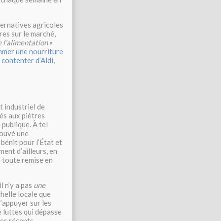
ternatives agricoles
fres sur le marché,
e l’alimentation
»
mmer une nourriture
e contenter d’Aldi
,
t industriel de
iés aux piètres
 publique. À tel
rouvé une
 bénit pour l’État et
ment d’ailleurs, en
 toute remise en
il n’y a pas
une
chelle locale que
s’appuyer sur les
e luttes qui dépasse
les récents