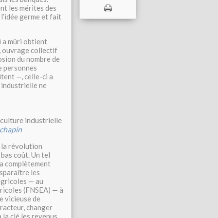
ent les mérites des
l’idée germe et fait
i a mûri obtient
, ouvrage collectif
losion du nombre de
de personnes
ent —, celle-ci a
industrielle ne
culture industrielle
nchapin
 la révolution
bas coût. Un tel
, a complètement
isparaître les
agricoles — au
icoles (
FNSEA
) — à
e vicieuse de
tracteur, changer
 la clé les revenus