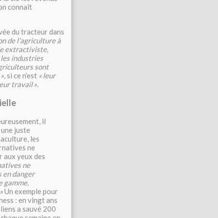
’on connaît
vée du tracteur dans
on de l’agriculture à
e extractiviste,
les industries
griculteurs sont
»
, si ce n’est
«
leur
eur travail
»
.
ielle
eureusement, il
 une juste
maculture, les
ernatives ne
ar aux yeux des
natives ne
s en danger
 de gamme,
»
Un exemple pour
ness : en vingt ans
 liens a sauvé 200
t chaque semaine en