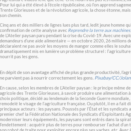
Pour lui qui a été élevé à l’école républicaine, où l’on apprend sagem
Trente Glorieuses et de la révolution agricole, la chose étonne, mais 
son chemin.
Cinq ans et des milliers de lignes lues plus tard, ledit jeune homme qu
confirmation de cette analyse avec
Reprendre la terre aux machines
de L’Atelier paysan paru pendant la crise du Covid-19. Avec une exp
demandeurs d’une aide alimentaire — en octobre 2020, 26 millions 
déclaraient ne pas avoir les moyens de manger comme elles le souhait
dramatiquement mis en lumière un problème structurel : l’agriculture 
nourrit pas les gens.
En dépit de son avantage affiché de plus grande productivité, l’agri
ne parvient pas à nourrir correctement les gens.
Pixabay/
CC
/Jola
En cause, selon les membres de L’Atelier paysan : le principe même de
agricole des Trente Glorieuses, à savoir produire une alimentation à 
choix politique, décidé au lendemain de la Seconde Guerre mondiale
remodelé le visage de l’agriculture française. Ou plutôt, il en a fait d
principaux acteurs : les paysans. Poussés par l’État et les syndicats 
premier chef la Fédération Nationale des Syndicats d’Exploitants Agr
moderniser leurs équipements, les paysans sont entrés dans la spiral
l’endettement : acquérir plus de terres pour rembourser l’achat d’un 
son robot de traite pour exploiter encore plus ses vaches, etc. Avec à