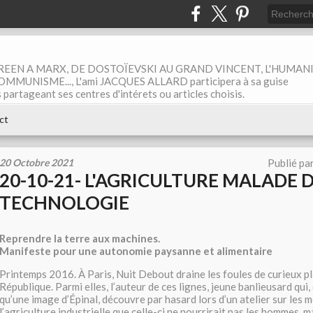
EEN A MARX, DE DOSTOÏEVSKI AU GRAND VINCENT, L'HUMAN
MUNISME..., L'ami JACQUES ALLARD participera à sa guise
rtageant ses centres d'intérets ou articles choisis.
ct
20 Octobre 2021
Publié pa
20-10-21- L'AGRICULTURE MALADE D
TECHNOLOGIE
Reprendre la terre aux machines.
Manifeste pour une autonomie paysanne et alimentaire
Printemps 2016. À Paris, Nuit Debout draine les foules de curieux pl
République. Parmi elles, l’auteur de ces lignes, jeune banlieusard qui,
qu’une image d’Épinal, découvre par hasard lors d’un atelier sur les m
l’agriculture industrielle que celle-ci ne nourrirait pas les hommes, m