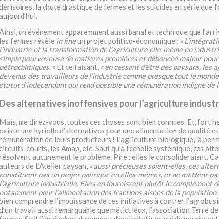
dérisoires, la chute drastique de fermes et les suicides en série que l
aujourd’hui.
Ainsi, un événement apparemment aussi banal et technique que l’arri
les fermes révèle
in fine
un projet politico-économique :
«
L’intégrati
l’industrie et la transformation de l’agriculture elle-même en industri
simple pourvoyeuse de matières premières et débouché majeur pour 
pétrochimiques.
»
Et ce faisant,
«
en cessant d’être des paysans, les a
devenus des travailleurs de l’industrie comme presque tout le monde
statut d’indépendant qui rend possible une rémunération indigne de l
Des alternatives inoffensives pour l’agriculture industr
Mais, me direz-vous, toutes ces choses sont bien connues. Et, fort h
existe une kyrielle d’alternatives pour une alimentation de qualité et
rémunération de leurs producteurs
! L’agriculture biologique, la per
circuits-courts, les Amap, etc. Sauf qu’à l’échelle systémique, ces alt
résolvent aucunement le problème. Pire : elles le consolideraient. C
auteurs de L’Atelier paysan,
«
aussi précieuses soient-elles, ces alter
constituent pas un projet politique en elles-mêmes, et ne mettent pa
l’agriculture industrielle. Elles en fournissent plutôt le complément
notamment pour l’alimentation des fractions aisées de la population.
bien comprendre l’impuissance de ces initiatives à contrer l’agrobusi
d’un travail aussi remarquable que méticuleux, l’association Terre de
fermes. Soit l’équivalent du nombre d’exploitations qui disparaissen