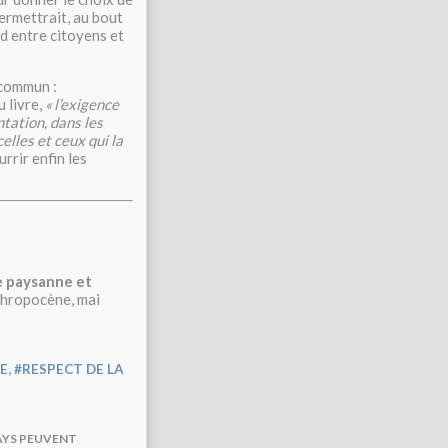
permettrait, au bout
rd entre citoyens et
 commun :
 livre,
«
l’exigence
ntation, dans les
elles et ceux qui la
urrir enfin les
e paysanne et
nthropocène, mai
,
E
#RESPECT DE LA
PAYS PEUVENT