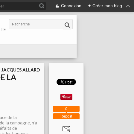
Connexion
+
Créer mon blog
ITE
r
JACQUES ALLARD
E LA
0
Repost
ace de la
 de la campagne, n’a
éfaits de
ais les banques.