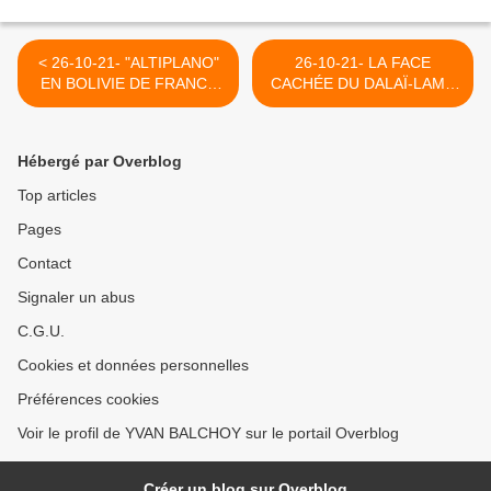
< 26-10-21- "ALTIPLANO"
26-10-21- LA FACE
EN BOLIVIE DE FRANCK
CACHÉE DU DALAÏ-LAMA
POUPEAU COMMENTE
>
PAR MAURICE LEMOINE
SUR INVESTIG'ACTION DE
Hébergé par Overblog
MICHEL COLLON
Top articles
Pages
Contact
Signaler un abus
C.G.U.
Cookies et données personnelles
Préférences cookies
Voir le profil de YVAN BALCHOY sur le portail Overblog
Créer un blog sur Overblog