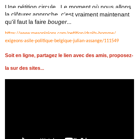
Une pétition circule. Le moment où nous allons
la clôturer approche, c'est vraiment maintenant
qu'il faut la faire
bouger
...
https://www.mesopinions.com/
petition/droits-homme/
exigeons-asile-politique-
belgique-julian-assange/111549
Soit en ligne, partagez le lien avec des amis, proposez-
la sur des sites...