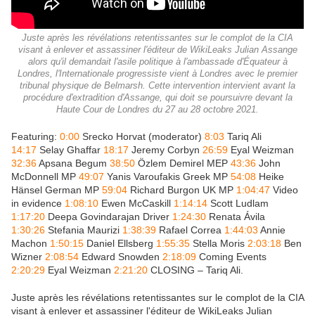
Juste après les révélations retentissantes sur le complot de la CIA
visant à enlever et assassiner l'éditeur de WikiLeaks Julian Assange
alors qu'il demandait l'asile politique à l'ambassade d'Équateur à
Londres, l'Internationale progressiste vient à Londres avec le premier
tribunal physique de Belmarsh. Cette intervention intervient avant la
procédure d'extradition d'Assange, qui doit se poursuivre devant la
Haute Cour de Londres du 27 au 28 octobre 2021.
Featuring:
0:00
Srecko Horvat (moderator)
8:03
Tariq Ali
14:17
Selay Ghaffar
18:17
Jeremy Corbyn
26:59
Eyal Weizman
32:36
Apsana Begum
38:50
Özlem Demirel MEP
43:36
John
McDonnell MP
49:07
Yanis Varoufakis Greek MP
54:08
Heike
Hänsel German MP
59:04
Richard Burgon UK MP
1:04:47
Video
in evidence
1:08:10
Ewen McCaskill
1:14:14
Scott Ludlam
1:17:20
Deepa Govindarajan Driver
1:24:30
Renata Ávila
1:30:26
Stefania Maurizi
1:38:39
Rafael Correa
1:44:03
Annie
Machon
1:50:15
Daniel Ellsberg
1:55:35
Stella Moris
2:03:18
Ben
Wizner
2:08:54
Edward Snowden
2:18:09
Coming Events
2:20:29
Eyal Weizman
2:21:20
CLOSING – Tariq Ali.
Juste après les révélations retentissantes sur le complot de la CIA
visant à enlever et assassiner l'éditeur de WikiLeaks Julian