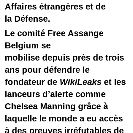
Affaires étrangères et de
l
a
D
éfense.
Le comité Free Assange
Belgium
se
mobilise depuis
près
d
e trois
ans pour défendre le
fondateur de
WikiLeaks
et les
lanceurs d’alerte comme
Chelsea
Manning
g
râce à
laquelle le monde a eu accès
à des preuves irréfutables de