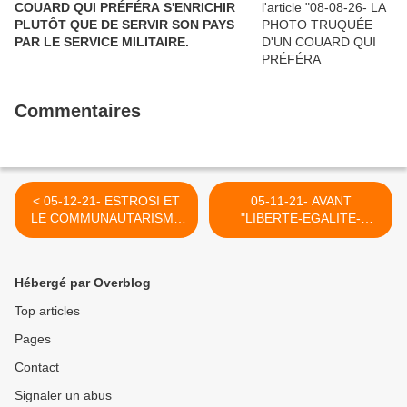
COUARD QUI PRÉFÉRA S'ENRICHIR
PLUTÔT QUE DE SERVIR SON PAYS
PAR LE SERVICE MILITAIRE.
Commentaires
< 05-12-21- ESTROSI ET
05-11-21- AVANT
LE COMMUNAUTARISME
"LIBERTE-EGALITE-
(PARU EN CE BLOG EN
FRATERNITE" (SANS
2007 !)
LAÏCITE ?) OU L'UNION
FAIT LA FORCE, JE PLACE
Hébergé par Overblog
AU-DESSUS DE TOUTES
LES LOIS FRAGILES ET
Top articles
PASSAGERES LES MOTS
Pages
D'ETERNITE DE L'HOMME
DE NAZARETH >
Contact
Signaler un abus