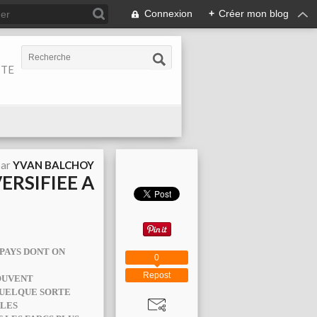
Connexion
+
Créer mon blog
ITE
par
YVAN BALCHOY
VERSIFIEE A
PAYS DONT ON
0
Repost
SOUVENT
QUELQUE SORTE
 LES