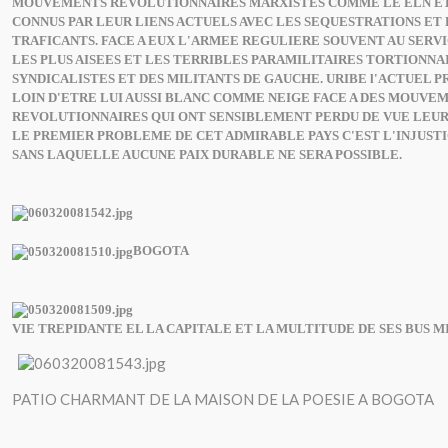
MOUVEMENTS REVOLUTIONNAIRES MARXISTES COMME LE ELN ET 
CONNUS PAR LEUR LIENS ACTUELS AVEC LES SEQUESTRATIONS ET 
TRAFICANTS. FACE A EUX L'ARMEE REGULIERE SOUVENT AU SERVI
LES PLUS AISEES ET LES TERRIBLES PARAMILITAIRES TORTIONNA
SYNDICALISTES ET DES MILITANTS DE GAUCHE. URIBE l'ACTUEL P
LOIN D'ETRE LUI AUSSI BLANC COMME NEIGE FACE A DES MOUVE
REVOLUTIONNAIRES QUI ONT SENSIBLEMENT PERDU DE VUE LEUR 
LE PREMIER PROBLEME DE CET ADMIRABLE PAYS C'EST L'INJUST
SANS LAQUELLE AUCUNE PAIX DURABLE NE SERA POSSIBLE.
BOGOTA
VIE TREPIDANTE EL LA CAPITALE ET LA MULTITUDE DE SES BUS M
PATIO CHARMANT DE LA MAISON DE LA POESIE A BOGOTA