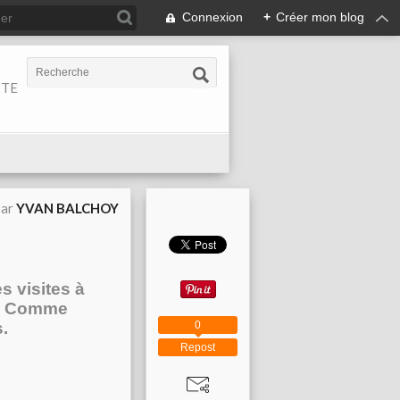
Connexion
+
Créer mon blog
ITE
par
YVAN BALCHOY
s visites à
i. Comme
0
.
Repost