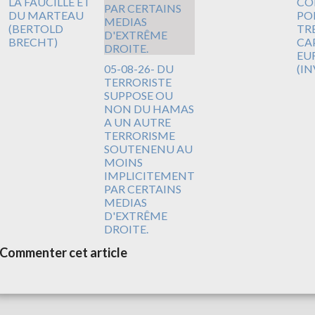
LA FAUCILLE ET
CO
DU MARTEAU
PO
(BERTOLD
TR
BRECHT)
CA
EUR
05-08-26- DU
(I
TERRORISTE
SUPPOSE OU
NON DU HAMAS
A UN AUTRE
TERRORISME
SOUTENENU AU
MOINS
IMPLICITEMENT
PAR CERTAINS
MEDIAS
D'EXTRÊME
DROITE.
Commenter cet article