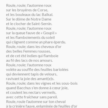
Roule, roule; l'automne roux
sur les bruyères de Corse,
et les bouleaux du lac Baïkal.
Sur le dôme de Notre Dame
et le clocher de Saint-Sernin.
Roule, roule; l'automne roux
sur la queue fauve de « Goupil »
et les flamboiements du soleil
qui clignent comme un phare éperdu.
Roule, roule; dans les cheveux d'or
des belles Femmes rousses,
et de cet été indien qui flamboie
au fil des lacs de nos amours.
Roule, roule; l'automne roux
volète au souffle des feuilles bariolées
qui deviennent tapis de velours,
ravivant la joie des amant(e)s.
Roule, roule; dans les vignes et les sous-bois
quand Bacchus s'en donne à cœur joie,
et coulent les nectars vermeils,
avec cette fraîcheur sans pareil.
Roule, roule l'automne sur ton cheval
à la crinière fauve, enluminée de feuilles d'or