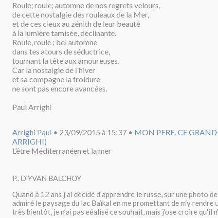
Roule; roule; automne de nos regrets velours,
de cette nostalgie des rouleaux de la Mer,
et de ces cieux au zénith de leur beauté
à la lumière tamisée, déclinante.
Roule, roule ; bel automne
dans tes atours de séductrice,
tournant la tête aux amoureuses.
Car la nostalgie de l'hiver
et sa compagne la froidure
ne sont pas encore avancées.
Paul Arrighi
Arrighi Paul
•
23/09/2015 à 15:37
•
MON PERE, CE GRAND
ARRIGHI)
L’être Méditerranéen et la mer
P.. D'YVAN BALCHOY
Quand à 12 ans j'ai décidé d'apprendre le russe, sur une photo d
admiré le paysage du lac Baïkal en me promettant de m'y rendre u
très bientôt, je n'ai pas eéalisé ce souhait, mais j'ose croire qu'il 