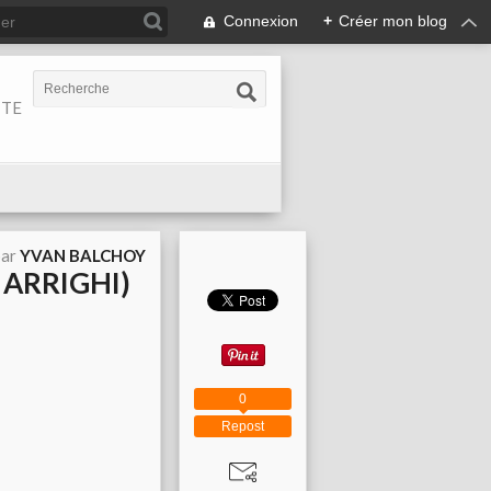
Connexion
+
Créer mon blog
ITE
par
YVAN BALCHOY
 ARRIGHI)
0
Repost