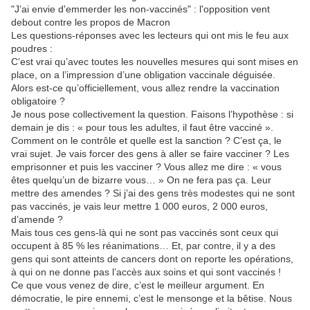
"J’ai envie d'emmerder les non-vaccinés" : l'opposition vent
debout contre les propos de Macron
Les questions-réponses avec les lecteurs qui ont mis le feu aux
poudres :
C’est vrai qu’avec toutes les nouvelles mesures qui sont mises en
place, on a l’impression d’une obligation vaccinale déguisée.
Alors est-ce qu’officiellement, vous allez rendre la vaccination
obligatoire ?
Je nous pose collectivement la question. Faisons l’hypothèse : si
demain je dis : « pour tous les adultes, il faut être vacciné ».
Comment on le contrôle et quelle est la sanction ? C’est ça, le
vrai sujet. Je vais forcer des gens à aller se faire vacciner ? Les
emprisonner et puis les vacciner ? Vous allez me dire : « vous
êtes quelqu’un de bizarre vous… » On ne fera pas ça. Leur
mettre des amendes ? Si j’ai des gens très modestes qui ne sont
pas vaccinés, je vais leur mettre 1 000 euros, 2 000 euros,
d’amende ?
Mais tous ces gens-là qui ne sont pas vaccinés sont ceux qui
occupent à 85 % les réanimations… Et, par contre, il y a des
gens qui sont atteints de cancers dont on reporte les opérations,
à qui on ne donne pas l’accès aux soins et qui sont vaccinés !
Ce que vous venez de dire, c’est le meilleur argument. En
démocratie, le pire ennemi, c’est le mensonge et la bêtise. Nous