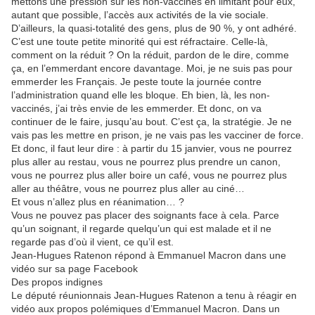
mettons une pression sur les non-vaccinés en limitant pour eux,
autant que possible, l’accès aux activités de la vie sociale.
D’ailleurs, la quasi-totalité des gens, plus de 90 %, y ont adhéré.
C’est une toute petite minorité qui est réfractaire. Celle-là,
comment on la réduit ? On la réduit, pardon de le dire, comme
ça, en l’emmerdant encore davantage. Moi, je ne suis pas pour
emmerder les Français. Je peste toute la journée contre
l’administration quand elle les bloque. Eh bien, là, les non-
vaccinés, j’ai très envie de les emmerder. Et donc, on va
continuer de le faire, jusqu’au bout. C’est ça, la stratégie. Je ne
vais pas les mettre en prison, je ne vais pas les vacciner de force.
Et donc, il faut leur dire : à partir du 15 janvier, vous ne pourrez
plus aller au restau, vous ne pourrez plus prendre un canon,
vous ne pourrez plus aller boire un café, vous ne pourrez plus
aller au théâtre, vous ne pourrez plus aller au ciné…
Et vous n’allez plus en réanimation… ?
Vous ne pouvez pas placer des soignants face à cela. Parce
qu’un soignant, il regarde quelqu’un qui est malade et il ne
regarde pas d’où il vient, ce qu’il est.
Jean-Hugues Ratenon répond à Emmanuel Macron dans une
vidéo sur sa page Facebook
Des propos indignes
Le député réunionnais Jean-Hugues Ratenon a tenu à réagir en
vidéo aux propos polémiques d’Emmanuel Macron. Dans un