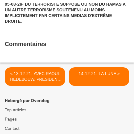
05-08-26- DU TERRORISTE SUPPOSE OU NON DU HAMAS A
UN AUTRE TERRORISME SOUTENENU AU MOINS
IMPLICITEMENT PAR CERTAINS MEDIAS D'EXTRÊME
DROITE.
Commentaires
< 13-12-21- AVEC RAOUL
14-12-21- LA LUNE >
HEDEBOUW, PRESIDENT
DU PARTI UNITAIRE
BELGE PTB JE SOUTIENS
LES PALESTINIENS
Hébergé par Overblog
MALTRAITES PAR LES
SIONISTES ET LEURS
Top articles
ALLIES
Pages
Contact