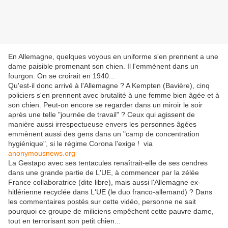
En Allemagne, quelques voyous en uniforme s'en prennent a une
dame paisible promenant son chien. Il l'emmènent dans un
fourgon. On se croirait en 1940.
..
Qu'est-il donc arrivé à l'Allemagne ? A Kempten (Bavière), cinq
policiers s'en prennent avec brutalité à une femme bien âgée et à
son chien. Peut-on encore se regarder dans un miroir le soir
après une telle "journée de travail" ? Ceux qui agissent de
manière aussi irrespectueuse envers les personnes âgées
emmènent aussi des gens dans un "camp de concentration
hygiénique", si le régime Corona l'exige ! ️ via
anonymousnews.org
La Gestapo avec ses tentacules renaîtrait-elle de ses cendres
dans une grande partie de L'UE, à commencer par la zélée
France collaboratrice (dite libre), mais aussi l'Allemagne ex-
hitlérienne recyclée dans L'UE (le duo franco-allemand) ? Dans
les commentaires postés sur cette vidéo, personne ne sait
pourquoi ce groupe de miliciens empêchent cette pauvre dame,
tout en terrorisant son petit chien...