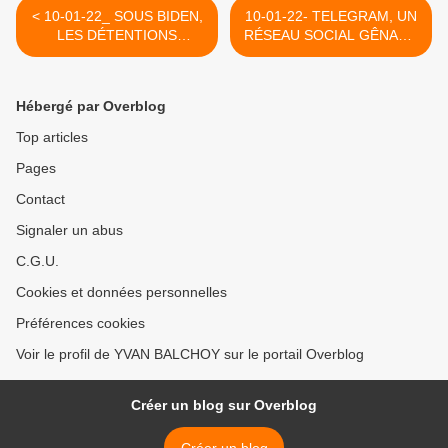
< 10-01-22_ SOUS BIDEN,
10-01-22- TELEGRAM, UN
LES DÉTENTIONS
RÉSEAU SOCIAL GÊNANT,
ILLÉGALES À
PAS PLUS MAUVAIS
GUANTÁNAMO
QU'UN AUTRE, MAIS
CONTINUENT (CAPJPO-
DIFFICILE À CENSURER >
Hébergé par Overblog
EUROPALESTINE
Top articles
Pages
Contact
Signaler un abus
C.G.U.
Cookies et données personnelles
Préférences cookies
Voir le profil de YVAN BALCHOY sur le portail Overblog
Créer un blog sur Overblog