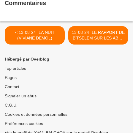
Commentaires
< 13-08-24- LA NUIT
13-08-24- LE RAPPORT DE
(VIVIANE DEMOL)
B'TSELEM SUR LES ABUS
IGNORES MONTRE LE
VRAI VISAGE D'ISRAËL
(LE GRAND SOIR) >
Hébergé par Overblog
Top articles
Pages
Contact
Signaler un abus
C.G.U.
Cookies et données personnelles
Préférences cookies
Voir le profil de YVAN BALCHOY sur le portail Overblog