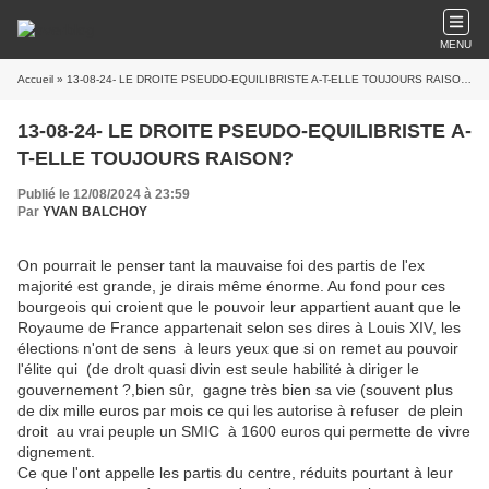
MENU
Accueil
» 13-08-24- LE DROITE PSEUDO-EQUILIBRISTE A-T-ELLE TOUJOURS RAISON?
13-08-24- LE DROITE PSEUDO-EQUILIBRISTE A-
T-ELLE TOUJOURS RAISON?
Publié le 12/08/2024 à 23:59
Par
YVAN BALCHOY
On pourrait le penser tant la mauvaise foi des partis de l'ex
majorité est grande, je dirais même énorme. Au fond pour ces
bourgeois qui croient que le pouvoir leur appartient auant que le
Royaume de France appartenait selon ses dires à Louis XIV, les
élections n'ont de sens à leurs yeux que si on remet au pouvoir
l'élite qui (de drolt quasi divin est seule habilité à diriger le
gouvernement ?,bien sûr, gagne très bien sa vie (souvent plus
de dix mille euros par mois ce qui les autorise à refuser de plein
droit au vrai peuple un SMIC à 1600 euros qui permette de vivre
dignement.
Ce que l'ont appelle les partis du centre, réduits pourtant à leur