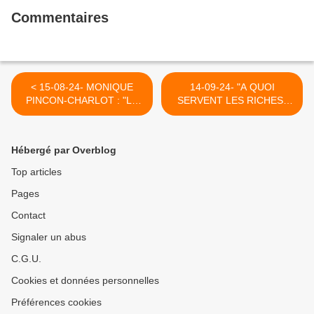
Commentaires
< 15-08-24- MONIQUE
14-09-24- "A QUOI
PINCON-CHARLOT : "LA
SERVENT LES RICHES"
VIOLENCE DES RICHES
DE PHILIPPE DELSOL ET
ATTEINT LES GENS AU
NICOLAS LECAUSSIN,
PLUS PROFOND DE LEUR
APOLOGIE DES
Hébergé par Overblog
ESPRTIT ET DE LEUR
INJUSTICES SOCIALES
CORPS." (2017)
(2013) >
Top articles
Pages
Contact
Signaler un abus
C.G.U.
Cookies et données personnelles
Préférences cookies