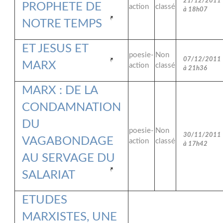
21/12/2011
PROPHETE DE
action
classé
à 18h07
NOTRE TEMPS
ET JESUS ET
poesie-
Non
07/12/2011
MARX
action
classé
à 21h36
MARX : DE LA
CONDAMNATION
DU
poesie-
Non
30/11/2011
VAGABONDAGE
action
classé
à 17h42
AU SERVAGE DU
SALARIAT
ETUDES
MARXISTES, UNE