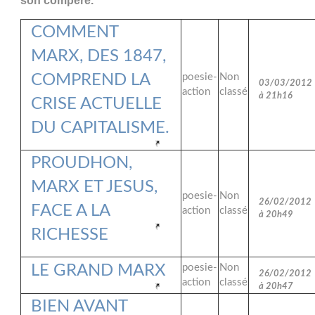
son compère.
COMMENT
MARX, DES 1847,
COMPREND LA
poesie-
Non
03/03/2012
action
classé
à 21h16
CRISE ACTUELLE
DU CAPITALISME.
PROUDHON,
MARX ET JESUS,
poesie-
Non
26/02/2012
FACE A LA
action
classé
à 20h49
RICHESSE
LE GRAND MARX
poesie-
Non
26/02/2012
action
classé
à 20h47
BIEN AVANT