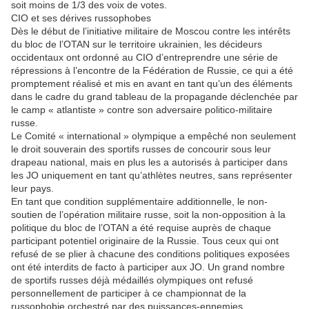
soit moins de 1/3 des voix de votes.
CIO et ses dérives russophobes
Dès le début de l’initiative militaire de Moscou contre les intérêts
du bloc de l’OTAN sur le territoire ukrainien, les décideurs
occidentaux ont ordonné au CIO d’entreprendre une série de
répressions à l’encontre de la Fédération de Russie, ce qui a été
promptement réalisé et mis en avant en tant qu’un des éléments
dans le cadre du grand tableau de la propagande déclenchée par
le camp « atlantiste » contre son adversaire politico-militaire
russe.
Le Comité « international » olympique a empêché non seulement
le droit souverain des sportifs russes de concourir sous leur
drapeau national, mais en plus les a autorisés à participer dans
les JO uniquement en tant qu’athlètes neutres, sans représenter
leur pays.
En tant que condition supplémentaire additionnelle, le non-
soutien de l’opération militaire russe, soit la non-opposition à la
politique du bloc de l’OTAN a été requise auprès de chaque
participant potentiel originaire de la Russie. Tous ceux qui ont
refusé de se plier à chacune des conditions politiques exposées
ont été interdits de facto à participer aux JO. Un grand nombre
de sportifs russes déjà médaillés olympiques ont refusé
personnellement de participer à ce championnat de la
russophobie orchestré par des puissances-ennemies.