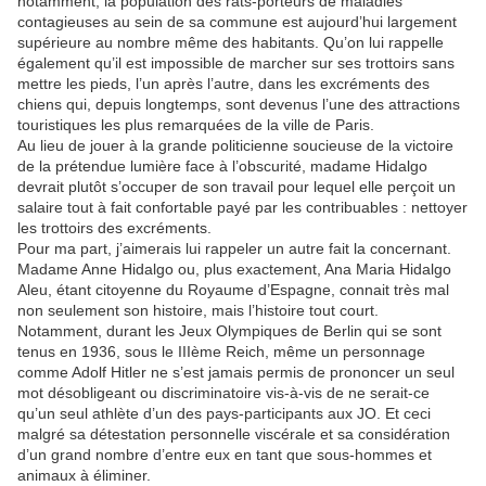
notamment, la population des rats-porteurs de maladies
contagieuses au sein de sa commune est aujourd’hui largement
supérieure au nombre même des habitants. Qu’on lui rappelle
également qu’il est impossible de marcher sur ses trottoirs sans
mettre les pieds, l’un après l’autre, dans les excréments des
chiens qui, depuis longtemps, sont devenus l’une des attractions
touristiques les plus remarquées de la ville de Paris.
Au lieu de jouer à la grande politicienne soucieuse de la victoire
de la prétendue lumière face à l’obscurité, madame Hidalgo
devrait plutôt s’occuper de son travail pour lequel elle perçoit un
salaire tout à fait confortable payé par les contribuables : nettoyer
les trottoirs des excréments.
Pour ma part, j’aimerais lui rappeler un autre fait la concernant.
Madame Anne Hidalgo ou, plus exactement, Ana Maria Hidalgo
Aleu, étant citoyenne du Royaume d’Espagne, connait très mal
non seulement son histoire, mais l’histoire tout court.
Notamment, durant les Jeux Olympiques de Berlin qui se sont
tenus en 1936, sous le IIIème Reich, même un personnage
comme Adolf Hitler ne s’est jamais permis de prononcer un seul
mot désobligeant ou discriminatoire vis-à-vis de ne serait-ce
qu’un seul athlète d’un des pays-participants aux JO. Et ceci
malgré sa détestation personnelle viscérale et sa considération
d’un grand nombre d’entre eux en tant que sous-hommes et
animaux à éliminer.