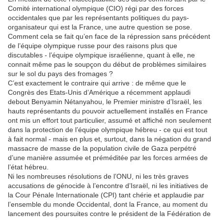
Comité international olympique (CIO) régi par des forces
occidentales que par les représentants politiques du pays-
organisateur qui est la France, une autre question se pose.
Comment cela se fait qu’en face de la répression sans précédent
de l’équipe olympique russe pour des raisons plus que
discutables - l’équipe olympique israélienne, quant à elle, ne
connait même pas le soupçon du début de problèmes similaires
sur le sol du pays des fromages ?
C’est exactement le contraire qui arrive : de même que le
Congrès des Etats-Unis d’Amérique a récemment applaudi
debout Benyamin Nétanyahou, le Premier ministre d’Israël, les
hauts représentants du pouvoir actuellement installés en France
ont mis un effort tout particulier, assumé et affiché non seulement
dans la protection de l’équipe olympique hébreu - ce qui est tout
à fait normal - mais en plus et, surtout, dans la négation du grand
massacre de masse de la population civile de Gaza perpétré
d’une manière assumée et préméditée par les forces armées de
l’état hébreu.
Ni les nombreuses résolutions de l’ONU, ni les très graves
accusations de génocide à l’encontre d’Israël, ni les initiatives de
la Cour Pénale Internationale (CPI) tant chérie et applaudie par
l’ensemble du monde Occidental, dont la France, au moment du
lancement des poursuites contre le président de la Fédération de