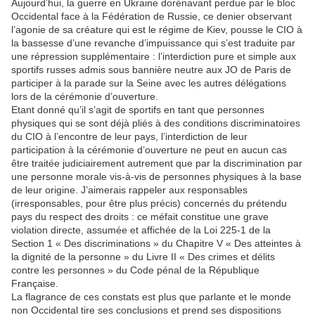
Aujourd’hui, la guerre en Ukraine dorénavant perdue par le bloc
Occidental face à la Fédération de Russie, ce denier observant
l’agonie de sa créature qui est le régime de Kiev, pousse le CIO à
la bassesse d’une revanche d’impuissance qui s’est traduite par
une répression supplémentaire : l’interdiction pure et simple aux
sportifs russes admis sous bannière neutre aux JO de Paris de
participer à la parade sur la Seine avec les autres délégations
lors de la cérémonie d’ouverture.
Etant donné qu’il s’agit de sportifs en tant que personnes
physiques qui se sont déjà pliés à des conditions discriminatoires
du CIO à l’encontre de leur pays, l’interdiction de leur
participation à la cérémonie d’ouverture ne peut en aucun cas
être traitée judiciairement autrement que par la discrimination par
une personne morale vis-à-vis de personnes physiques à la base
de leur origine. J’aimerais rappeler aux responsables
(irresponsables, pour être plus précis) concernés du prétendu
pays du respect des droits : ce méfait constitue une grave
violation directe, assumée et affichée de la Loi 225-1 de la
Section 1 « Des discriminations » du Chapitre V « Des atteintes à
la dignité de la personne » du Livre II « Des crimes et délits
contre les personnes » du Code pénal de la République
Française.
La flagrance de ces constats est plus que parlante et le monde
non Occidental tire ses conclusions et prend ses dispositions