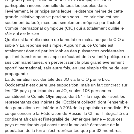
participation inconditionnelle de tous les peuples dans
l’événement, le principe sans lequel l’existence même de cette
grande initiative sportive perd son sens – ce principe est non
seulement bafoué, mais tout simplement méprisé par l’actuel
Comité international olympique (CIO) qui a totalement oublié le
rôle qui est le sien.
Quelle est la réelle raison de la mutation malsaine que le CIO a
subie ? La réponse est simple. Aujourd’hui, ce Comité est
totalement dominé par les lobbies des puissances occidentales
qui l’ont transformé en simple exécutant de la volonté politique de
ses commanditaires, en pervertissant le plus grand événement
sportif international, sain autre fois, en une simple tribune de leur
propagande.
La domination occidentale des JO via le CIO par le bloc
Occidental n’est guère une supposition, mais un fait concret : sur
les 206 pays-participants aux JO, seules 106 personnes
constituent le Comité Olympique, dont 54 - la majorité - sont les
représentants des intérêts de l’Occident collectif, dont l’ensemble
des populations est inférieur à 20% de la population mondiale. En
ce qui concerne la Fédération de Russie, la Chine, l’intégralité du
continent africain et l’intégralité de l’Amérique latine – tous ces
pays et continents qui constituent la majorité écrasante de la
population de la terre n’est représentée que par 32 membres,