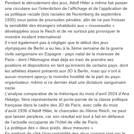
Pendant le déroulement des jeux, Adolf Hitler a même fait passer
une circulaire sur l’interdiction de l’affichage et de l’application de
sa politique raciale (lois raciales de Nuremberg de septembre
1935) sous peine de poursuites pénales, afin de ne pas froisser
la sensibilité des étrangers inhabitués aux « nouveautés »
développées sous le Reich et de ne surtout pas provoquer le
moindre incident international.
Il n’est également pas à négliger que le début des jeux
olympiques de Berlin a eu lieu à la 3ème semaine de la guerre
civile sanguinaire en Espagne - pays natal de la mairesse de
Paris - dont l’Allemagne était déjà en train de prendre ses
positions et dispositions en tant qu’ennemi de certains pays, dont
les athlètes étaient présents aux JO à Berlin, mais qui n’ont à
aucun moment aperçu la moindre hostilité de la part du pays-
organisateur, même si ce dernier était une dictature sanguinaire
nazie.
L’analyse comparative de la rhétorique du mois d’avril 2024 d’Ana
Hidalgo, fière représentante et porte-parole de la classe politique
française dans le cadre des JO de Paris, avec celle du mois
d’août 1936 d’Adolf Hitler, le chancelier du IIIème Reich, ne peut
que laisser perplexe, car son résultat est tout à fait en défaveur
de l’actuelle occupante de l’hôtel de ville de Paris.
La politique des « deux poids, deux mesures »
En mettant de côté l’inacceptabilité des abus commis tant par le