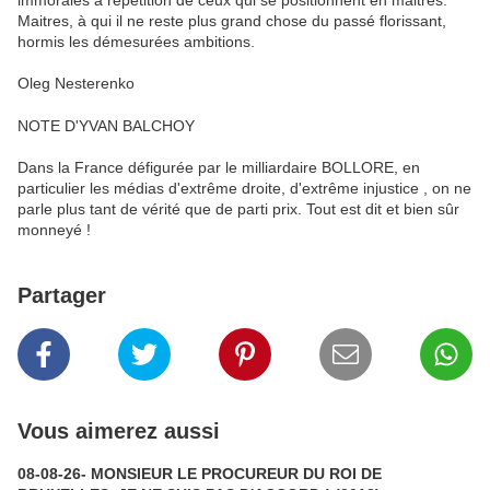
immorales à répétition de ceux qui se positionnent en maitres.
Maitres, à qui il ne reste plus grand chose du passé florissant,
hormis les démesurées ambitions.
Oleg Nesterenko
NOTE D'YVAN BALCHOY
Dans la France défigurée par le milliardaire BOLLORE, en
particulier les médias d'extrême droite, d'extrême injustice , on ne
parle plus tant de vérité que de parti prix. Tout est dit et bien sûr
monneyé !
Partager
Vous aimerez aussi
08-08-26- MONSIEUR LE PROCUREUR DU ROI DE