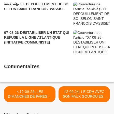
àè-à!-é§- LE DEPOUILLEMENT DE SOI
SELON SAINT FRANCOIS D'ASSISE
07-08-26-DÉSTABILISER UN ETAT QUI
REFUSE LA LIGNE ATLANTIQUE
(INITIATIVE COMMUNISTE)
Commentaires
< 12-09-24- LES
12-09-24- LE CDH AVEC
DIMANCHES DE PARESSE
SON FAUX GOUROU EST
(VIVIANE DEMOL)
DEVENU L'HUMANISME A
L'ENVERS (Y.B.)- 2017 >