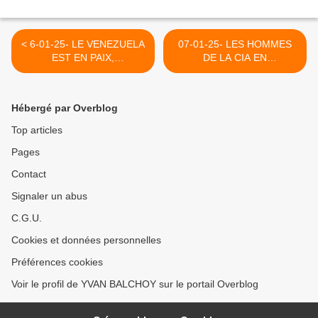
< 6-01-25- LE VENEZUELA
07-01-25- LES HOMMES
EST EN PAIX,
DE LA CIA EN
TRANQUILLE ET SUR DE
CISJORDANIE :
SON DESTIN ET DE SA
POURQUOI L'AUTORITE
ROUTE (IGNACIO
PALESTINIENNE TUE-T-
Hébergé par Overblog
RAMONET- LE GRAND
ELLE DES PALESTINIENS
SOIR)
(RAMZY BAROUD6-
Top articles
INVESTIG'ACTION-
Pages
MICHEL COLLON) >
Contact
Signaler un abus
C.G.U.
Cookies et données personnelles
Préférences cookies
Voir le profil de YVAN BALCHOY sur le portail Overblog