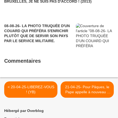
BRUXELLES, JE NE SUIS PAS D'ACCORD ! (2013)
08-08-26- LA PHOTO TRUQUÉE D'UN
COUARD QUI PRÉFÉRA S'ENRICHIR
PLUTÔT QUE DE SERVIR SON PAYS
PAR LE SERVICE MILITAIRE.
Commentaires
< 20-04-25-LIBEREZ-VOUS
21-04-25- Pour Pâques, le
! (YB)
Pape appelle à nouveau à
la paix, condamnant les
guerres et la xénophobie de
l’impérialisme américain et
Hébergé par Overblog
ses vassaux. (JBC-
INITIATIVE COMMUNISTE)