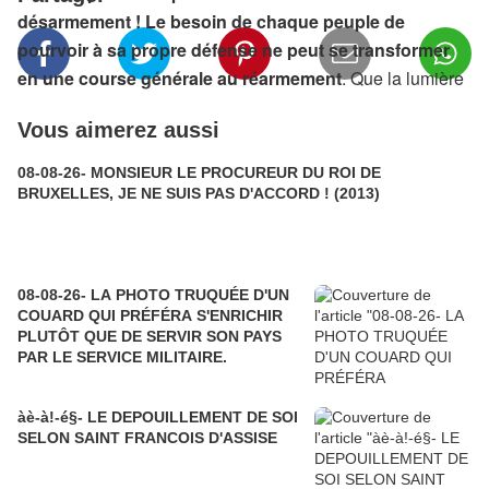
désarmement ! Le besoin de chaque peuple de
pourvoir à sa propre défense ne peut se transformer
en une course générale au réarmement
. Que la lumière
de la Pâques nous pousse à abattre les barrières qui
Vous aimerez aussi
créent des divisions et qui sont lourdes de conséquences
politiques et économiques. Qu’elle nous pousse à prendre
08-08-26- MONSIEUR LE PROCUREUR DU ROI DE
soin les uns des autres, à accroître notre solidarité
BRUXELLES, JE NE SUIS PAS D'ACCORD ! (2013)
mutuelle, à oeuvrer pour favoriser le développement
intégral de toute personne humaine.
- -
08-08-26- LA PHOTO TRUQUÉE D'UN
COUARD QUI PRÉFÉRA S'ENRICHIR
PLUTÔT QUE DE SERVIR SON PAYS
PAR LE SERVICE MILITAIRE.
àè-à!-é§- LE DEPOUILLEMENT DE SOI
SELON SAINT FRANCOIS D'ASSISE