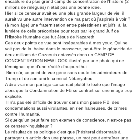
encablure du plus grand camp de concentration de l'histoire (2
millions de relégués) n'était pas une bonne idée.
Hier si ce censeur avait eu une plus grande largeur de vie, il
aurait vu une autre intervention de ma part où j'aspirais à voir ?
(à mon âge) une fraternisation entre palestiniens et juifs à la
lumière de celle préconisée pour tous par le grand Juif de
l'Histoire Humaine que fut Jésus de Nazareth.
Ces deux points de vue sont inséparables à mes yeux. Qui ne
voit pas de la haine dans le massacre, peut-être le génocide de
deux millions de Gazaouis entassés dans un CAMP DE
CONCENTRATION NEW LOOK illustré par une photo qui ne
témoignait que d'une réalité d'aujourd'hui
Bien sûr, ce point de vue gène sans doute les admirateurs de
Trump et de son ami le criminel Nétanyahou.
A dire vrai mon partage concernait plutôt le texte que l'image
alors que la Condamnation de FB se centrait sur une image trop
explicite.
Il n'a pas été difficile de trouver dans mon passe F.B. des
condamnations aussi virulantes, en rien haineuses, de crimes
contre l'humanité.
Si quelqu'un peut faire son examen de conscience, n'est-ce pas
ce censeur-inquisiteur ?
Le résultat de sa politique c'est que j'hésiterai désormais à
partager un article don une phrase, un mot peut entraîner une