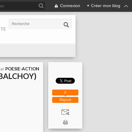
Connexion
+
Créer mon blog
ITE
par
POESIE-ACTION
 BALCHOY)
0
Repost