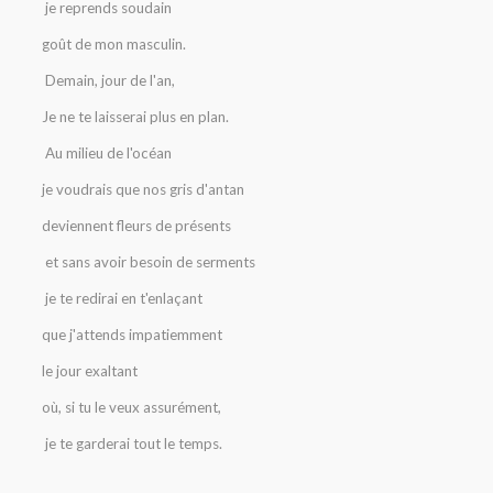
je reprends soudain
goût de mon masculin.
Demain, jour de l'an,
Je ne te laisserai plus en plan.
Au milieu de l'océan
je voudrais que nos gris d'antan
deviennent fleurs de présents
et sans avoir besoin de serments
je te redirai en t'enlaçant
que j'attends impatiemment
le jour exaltant
où, si tu le veux assurément,
je te garderai tout le temps.