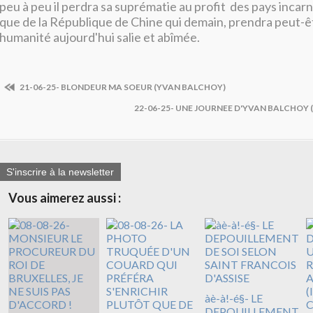
peu à peu il perdra sa suprématie
au profit des pays incarn
que de la République de Chine qui demain, prendra peut-êt
humanité aujourd'hui salie et abîmée.
21-06-25- BLONDEUR MA SOEUR (YVAN BALCHOY)
22-06-25- UNE JOURNEE D'YVAN BALCHOY 
S'inscrire à la newsletter
Vous aimerez aussi :
àè-à!-é§- LE
DEPOUILLEMENT