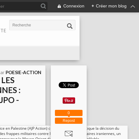
Connexion
+
Créer mon blog
ITE
par
POESIE-ACTION
 LES
NES :
JPO -
0
Repost
tice en Palestine (AJP Action) condamne sans équivoque la décision du
s frappes militaires contre les installations nucléaires iraniennes, un
longer tout le Moyen-Orient dans une guerre incontrôlable.