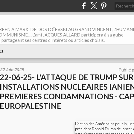
EEN A MARX, DE DOSTOÏEVSKI AU GRAND VINCENT, L'HUMAN
MUNISME..., L'ami JACQUES ALLARD participera à sa guise
rtageant ses centres d'intérets ou articles choisis.
ct
22 Juin 2025
Publié 
22-06-25- L'ATTAQUE DE TRUMP SUR
INSTALLATIONS NUCLEAIRES IANIEN
PREMIERES CONDAMNATIONS - CAP
EUROPALESTINE
L’action des Américains pour la jus
président Donald Trump de lancer de
acte d’agression i qui menace de p