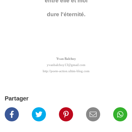
entre elle et moi
dure l'éternité.
Yvan Balchoy
yvanbalchoy13@gmail.com
http://poete-action.ultim-blog.com
Partager