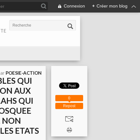
Connexion
+
Créer mon blog
ITE
par
POESIE-ACTION
BLES QUI
NON AUX
LAHS QUI
0
Repost
MOSQUEE
, NON
LES ETATS