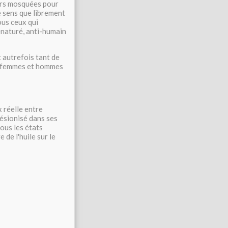
urs mosquées pour
e sens que librement
ous ceux qui
énaturé, anti-humain
t autrefois tant de
ls, femmes et hommes
 réelle entre
désionisé dans ses
ous les états
de l'huile sur le