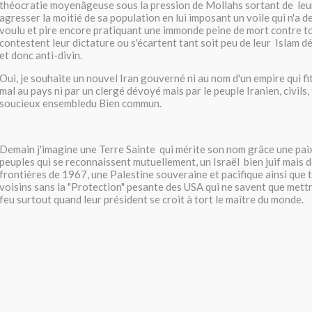
théocratie moyenâgeuse sous la pression de Mollahs sortant de le
agresser la moitié de sa population en lui imposant un voile qui n'a d
voulu et pire encore pratiquant une immonde peine de mort contre t
contestent leur dictature ou s'écartent tant soit peu de leur Islam d
et donc anti-divin.
Oui, je souhaite un nouvel Iran gouverné ni au nom d'un empire qui fi
mal au pays ni par un clergé dévoyé mais par le peuple Iranien, civi
soucieux ensembledu Bien commun.
Demain j'imagine une Terre Sainte qui mérite son nom grâce une paix
peuples qui se reconnaissent mutuellement, un Israël bien juif mais 
frontières de 1967, une Palestine souveraine et pacifique ainsi que t
voisins sans la "Protection" pesante des USA qui ne savent que mettre 
feu surtout quand leur président se croit à tort le maître du monde.