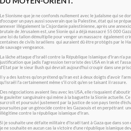
DU MOYEN-ORIENT.
Le Sionisme que je ne confonds nullement avec le judaïsme qui se don
d'occuper un pays aussi souverain que la Palestine, état qui se prép
annexer illégalement la Cisjordanie palestinienne, après une annexion
brutale de Jérusalem est, une Sionie qui a déjà massacré 55 000 Gaz
une loi du talion démultiplie pour venger un massacre également cri
centaines de civils israéliens qui auraient dû être protégés par le H
de sauvage vengeance.
La lâche attaque d'Israël contre la République Islamique d'Iran n'a pa
justification que jadis l'agression terroriste des USA en Irak et l'ass
d'Etat par le sieur Bush qui devrait aujourd'hui croupir dans une pris
Il y a des lustres qu'on prétend qu'Iran est à deux doigts d'avoir l'a
qu'Israël l'a certainement même s'il croit qu'en se taisant il rassure.
Des négociations avaient lieu avec les USA, elle risquaient d'aboutir 
le gauleiter sanguinaire qui mène à la baguette la Sionie actuelle. C
surcroît et poursuivi justement par la justice de son pays tente d'éc
poursuites par un génocide contre les Gazaouis et en perpétrant un
illégitime contre la république islamique d'Iran.
Si je souhaite une défaite militaire d'Israël tant à Gaza que dans son 
je ne souhaite en aucun cas la victoire d'une république islamique d