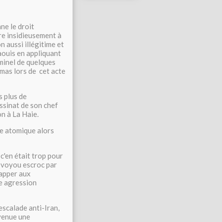
ne le droit
are insidieusement à
 aussi illégitime et
aouis en appliquant
minel de quelques
amas lors de cet acte
s plus de
assinat de son chef
on à La Haie.
rme atomique alors
c'en était trop pour
e voyou escroc par
happer aux
e agression
escalade anti-Iran,
evenue une