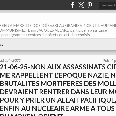
EEN A MARX, DE DOSTOÏEVSKI AU GRAND VINCENT, L'HUMAN
MUNISME..., L'ami JACQUES ALLARD participera à sa guise
rtageant ses centres d'intérets ou articles choisis.
ct
21 Juin 2025
Publié 
21-06-25-NON AUX ASSASSINATS CI
ME RAPPELLENT L'EPOQUE NAZIE, 
BRUTALITES MORTIFERES DES MOL
DEVRAIENT RENTRER DANS LEUR 
POUR Y PRIER UN ALLAH PACIFIQUE
ENFIN AU NUCLEAIRE ARME A TOUS 