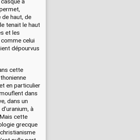
e casque à
 permet,
e de haut, de
e tenait le haut
s et les
n, comme celui
taient dépourvus
ans cette
hthonienne
et en particulier
camouflent dans
ve, dans un
 d’uranium, à
Mais cette
hologie grecque
 christianisme