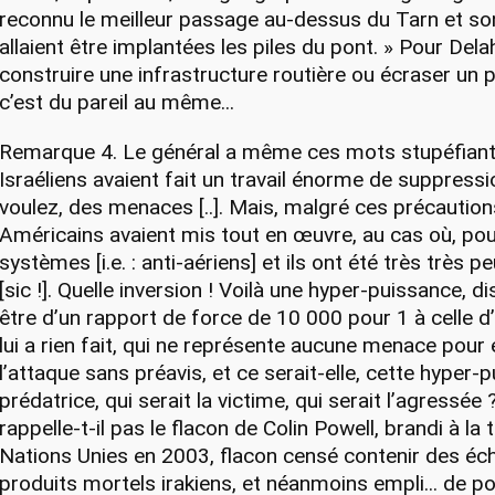
reconnu le meilleur passage au-dessus du Tarn et son
allaient être implantées les piles du pont. » Pour Del
construire une infrastructure routière ou écraser un p
c’est du pareil au même...
Remarque 4. Le général a même ces mots stupéfiants
Israéliens avaient fait un travail énorme de suppressi
voulez, des menaces [..]. Mais, malgré ces précaution
Américains avaient mis tout en œuvre, au cas où, pou
systèmes [i.e. : anti-aériens] et ils ont été très très 
[sic !]. Quelle inversion ! Voilà une hyper-puissance, 
être d’un rapport de force de 10 000 pour 1 à celle d
lui a rien fait, qui ne représente aucune menace pour e
l’attaque sans préavis, et ce serait-elle, cette hyper-
prédatrice, qui serait la victime, qui serait l’agressée 
rappelle-t-il pas le flacon de Colin Powell, brandi à la
Nations Unies en 2003, flacon censé contenir des éch
produits mortels irakiens, et néanmoins empli... de p