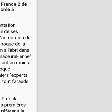
e France 2 de
acrée à
entation
ui de ses
l’admiration de
’époque de la
n à l’abri dans
enace irakienne"
tant au moins
poque
miers "experts
, tout farauds
 Patrick
des premières
référer à la