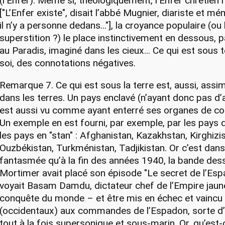
(l’Enfer). Même si, théologiquement, l’Enfer chrétien n
["L’Enfer existe", disait l’abbé Mugnier, diariste et mé
il n’y a personne dedans..."], la croyance populaire (ou 
superstition ?) le place instinctivement en dessous, 
au Paradis, imaginé dans les cieux... Ce qui est sous 
soi, des connotations négatives.
Remarque 7. Ce qui est sous la terre est, aussi, assim
dans les terres. Un pays enclavé (n’ayant donc pas d’
est aussi vu comme ayant enterré ses organes de
Un exemple en est fourni, par exemple, par les pays d
les pays en "stan" : Afghanistan, Kazakhstan, Kirghizi
Ouzbékistan, Turkménistan, Tadjikistan. Or c’est dans
fantasmée qu’à la fin des années 1940, la bande des
Mortimer avait placé son épisode "Le secret de l’Espa
voyait Basam Damdu, dictateur chef de l’Empire jaune,
conquête du monde – et être mis en échec et vaincu 
(occidentaux) aux commandes de l’Espadon, sorte d
tout à la fois supersonique et sous-marin. Or, qu’est-