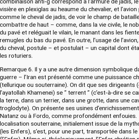
combinaison anti-g correspond à l’armure de jadis, l
visière en plexiglas au heaume du chevalier, et l’avion
comme le cheval de jadis, de voir le champ de bataill
combattre de haut – comme, dans la vie civile, le nobl
du pavé et reléguait le vilain, le manant dans les fiente
remugles du bas du pavé. En outre, l’usage de l’avio
du cheval, postule – et postulait – un capital dont é
les roturiers.
Remarque 6. Il y a une autre dimension symbolique d
guerre – l’Iran est présenté comme une puissance c
(tellurique ou souterraine). On dit que ses dirigeants (
l’ayatollah Khamenei) se “ terrent ” (c’est-à-dire se 
la terre, dans un terrier, dans une grotte, dans une ca
troglodyte). On présente ses usines d’enrichissement
Natanz ou à Fordo, comme profondément enfouies. 
localisation souterraine, initialement issue de la myt
(les Enfers), s’est, pour une part, transportée dans le