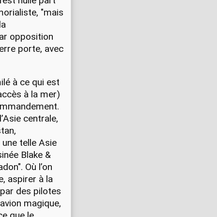
’est nulle part
morialiste, "mais
la
par opposition
terre porte, avec
ilé à ce qui est
accès à la mer)
 commandement.
’Asie centrale,
stan,
 une telle Asie
sinée Blake &
don". Où l’on
 aspirer à la
par des pilotes
’avion magique,
ce que le