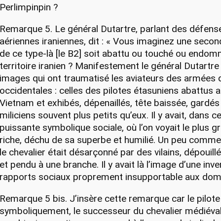
Perlimpinpin ?
Remarque 5. Le général Dutartre, parlant des défense
aériennes iraniennes, dit : « Vous imaginez une secon
de ce type-là [le B2] soit abattu ou touché ou endom
territoire iranien ? Manifestement le général Dutartre
images qui ont traumatisé les aviateurs des armées de
occidentales : celles des pilotes étasuniens abattus 
Vietnam et exhibés, dépenaillés, tête baissée, gardés
miliciens souvent plus petits qu’eux. Il y avait, dans 
puissante symbolique sociale, où l’on voyait le plus gr
riche, déchu de sa superbe et humilié. Un peu comme 
le chevalier était désarçonné par des vilains, dépouil
et pendu à une branche. Il y avait là l’image d’une inv
rapports sociaux proprement insupportable aux domi
Remarque 5 bis. J’insère cette remarque car le pilote
symboliquement, le successeur du chevalier médiéval