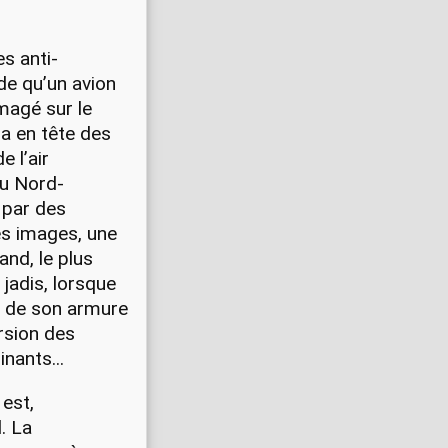
s anti-
de qu’un avion
magé sur le
 a en tête des
 l’air
au Nord-
 par des
ces images, une
and, le plus
jadis, lorsque
lé de son armure
ersion des
nants...
 est,
. La