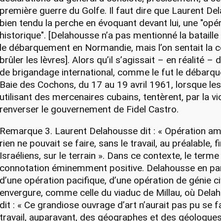
première guerre du Golfe. Il faut dire que Laurent Del
bien tendu la perche en évoquant devant lui, une "opé
historique". [Delahousse n’a pas mentionné la bataill
le débarquement en Normandie, mais l’on sentait la 
brûler les lèvres]. Alors qu’il s’agissait – en réalité –
de brigandage international, comme le fut le débarq
Baie des Cochons, du 17 au 19 avril 1961, lorsque les
utilisant des mercenaires cubains, tentèrent, par la vi
renverser le gouvernement de Fidel Castro.
Remarque 3. Laurent Delahousse dit : « Opération am
rien ne pouvait se faire, sans le travail, au préalable, 
Israéliens, sur le terrain ». Dans ce contexte, le terme 
connotation éminemment positive. Delahousse en p
d’une opération pacifique, d’une opération de génie ci
envergure, comme celle du viaduc de Millau, où Delah
dit : « Ce grandiose ouvrage d’art n’aurait pas pu se f
travail, auparavant, des géographes et des géologues