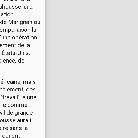
ahousse lui a
ration
e de Marignan ou
comparaison lui
 d’une opération
uement de la
 États-Unis,
olence, de
éricaine, mais
finalement, des
"travail", a une
arle comme
vil de grande
ousse aurait
aire sans le
 qui ont