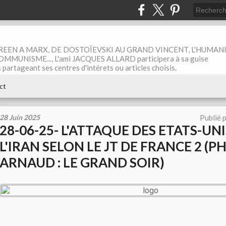
EEN A MARX, DE DOSTOÏEVSKI AU GRAND VINCENT, L'HUMAN
MUNISME..., L'ami JACQUES ALLARD participera à sa guise
rtageant ses centres d'intérets ou articles choisis.
ct
28 Juin 2025
Publié 
28-06-25- L'ATTAQUE DES ETATS-UN
L'IRAN SELON LE JT DE FRANCE 2 (PH
ARNAUD : LE GRAND SOIR)