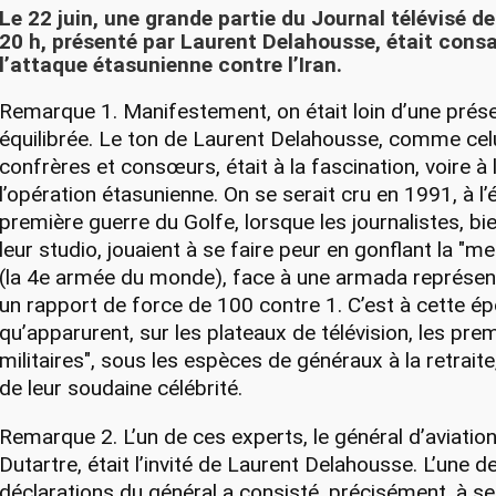
Le 22 juin, une grande partie du Journal télévisé d
20 h, présenté par Laurent Delahousse, était cons
l’attaque étasunienne contre l’Iran.
Remarque 1. Manifestement, on était loin d’une prés
équilibrée. Le ton de Laurent Delahousse, comme cel
confrères et consœurs, était à la fascination, voire à 
l’opération étasunienne. On se serait cru en 1991, à l
première guerre du Golfe, lorsque les journalistes, bie
leur studio, jouaient à se faire peur en gonflant la "m
(la 4e armée du monde), face à une armada représen
un rapport de force de 100 contre 1. C’est à cette é
qu’apparurent, sur les plateaux de télévision, les pre
militaires", sous les espèces de généraux à la retraite
de leur soudaine célébrité.
Remarque 2. L’un de ces experts, le général d’aviation
Dutartre, était l’invité de Laurent Delahousse. L’une 
déclarations du général a consisté, précisément, à se 