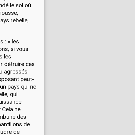
dé le sol où
ahousse,
ays rebelle,
 : « les
ons, si vous
s les
r détruire ces
peu agressés
disposant peut-
’un pays qui ne
lle, qui
puissance
? Cela ne
 tribune des
antillons de
oudre de