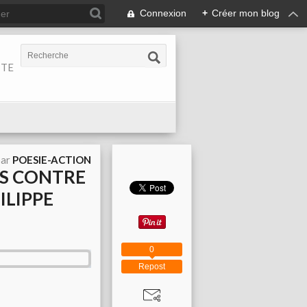
Connexion
+
Créer mon blog
ITE
par
POESIE-ACTION
IS CONTRE
ILIPPE
0
Repost