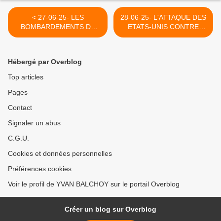
< 27-06-25- LES
28-06-25- L'ATTAQUE DES
BOMBARDEMENTS DE
ETATS-UNIS CONTRE
TRUMP ONT-ILS DETRUIT
L'IRAN SELON LE JT DE
LES INSTALLATIONS
FRANCE 2 (PHILIPPE
NUCLÉAIRES DE L'IRAN ?
ARNAUD : LE GRAND
Hébergé par Overblog
- CAPJPO-
SOIR) >
EUROPALESTINE
Top articles
Pages
Contact
Signaler un abus
C.G.U.
Cookies et données personnelles
Préférences cookies
Voir le profil de YVAN BALCHOY sur le portail Overblog
Créer un blog sur Overblog