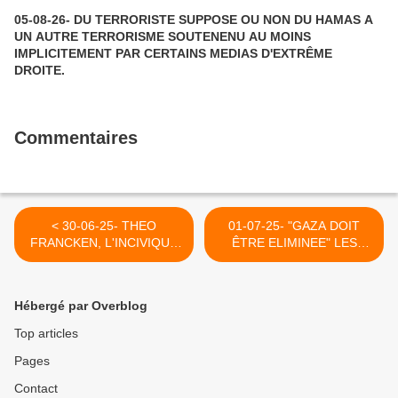
05-08-26- DU TERRORISTE SUPPOSE OU NON DU HAMAS A
UN AUTRE TERRORISME SOUTENENU AU MOINS
IMPLICITEMENT PAR CERTAINS MEDIAS D'EXTRÊME
DROITE.
Commentaires
< 30-06-25- THEO
01-07-25- "GAZA DOIT
FRANCKEN, L'INCIVIQUE
ÊTRE ELIMINEE" LES
QUI CRACHE SUR LA
ONDES ISRAELIENNES
BELGIQUE, EN CHEVILLE
SONT ENVAHIES PAR LA
AVEC LE SOUDAN POUR
PROPAGANDE EN FAVEUR
Hébergé par Overblog
IDENTIFIER ET
DU GENOCIDES (ARWA
RENVOYER LES
MAHDAWI -THE
Top articles
REFUGIES DE KHARTOUM
GUARDIAN - LE GRAND
Pages
AUX VIOLENCES QUE
SOIR) >
SUBISSENT LES
Contact
RÉFUGIÉS DANS CE PAYS