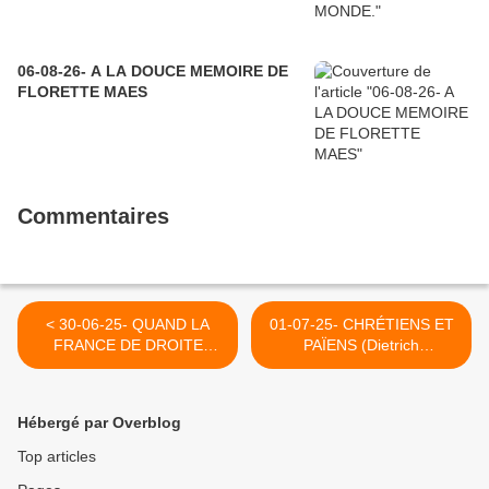
06-08-26- A LA DOUCE MEMOIRE DE
FLORETTE MAES
Commentaires
< 30-06-25- QUAND LA
01-07-25- CHRÉTIENS ET
FRANCE DE DROITE
PAÏENS (Dietrich
(SARKO) OU DE GAUCHE
BONHÖFFER) >
(MAIRE DE PARIS) AURA
T-ELLE LE COURAGE DE
Hébergé par Overblog
CONDAMNER LE
TERRORISME ISRAELIEN !
Top articles
(AUTREFOIS SUR CE