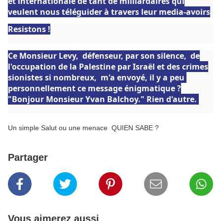
et internationale de tant de milliardaires qui
veulent nous téléguider à travers leur media-avoirs
Resistons !
Ce Monsieur Levy, défenseur, par son silence, de
l'occupation de la Palestine par Israël et des crimes
sionistes si nombreux, m'a envoyé, il y a peu
personnellement ce message énigmatique ?
"Bonjour Monsieur Yvan Balchoy." Rien d'autre.
Un simple Salut ou une menace QUIEN SABE ?
Partager
Vous aimerez aussi