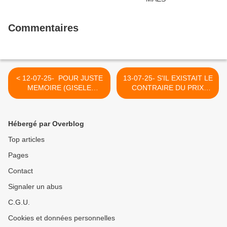
Commentaires
< 12-07-25- POUR JUSTE
13-07-25- S'IL EXISTAIT LE
MEMOIRE (GISELE
CONTRAIRE DU PRIX
HALIMI)
NOBEL DE LA PAIX,
DONALD TRUMP
POURRAIT LE RECEVOIR -
Hébergé par Overblog
(PAUL O'BRIEN -
MEDIAPART) >
Top articles
Pages
Contact
Signaler un abus
C.G.U.
Cookies et données personnelles