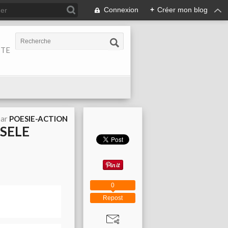
Connexion
+
Créer mon blog
ITE
par
POESIE-ACTION
ISELE
0
Repost