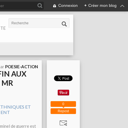
Connexion
+
Créer mon blog
ITE
par
POESIE-ACTION
FIN AUX
E MR
0
Repost
minel de guerre est