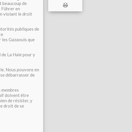
nt beaucoup de
u Führer en
 violant le droit
utorités publiques de
ce
r les Gazaouis que
l de La Haie pour y
ible. Nous pouvons en
e se débarrasser de
es membres
if doivent être
en de résister, y
le droit de se