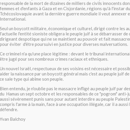
responsable de la mort de dizaines de milliers de civils innocents do
femmes et d'enfants à Gaza et en Cisjordanie, régions qu'à l'instar d
Tchécoslovaquie avant la dernière guerre mondiale il veut annexer en
International.
Seul un boycott militaire, économique et culturel, dirigé contre les a
l'actuelle l'entité sioniste obligera le peuple juif à se débarrasser de 
dirigeant despotique qui ne se maintient au pouvoir et fait massacre
pour éviter d'être poursuivi en justice pour diverses malversations.
Ce criminel n'a qu'une place légitime : devant le tribunal internationa
être jugé pour ses nombreux crimes raciaux et ethniques.
Un nouvel Israël, respectueux de ses voisins est nécessaire et poss
aider la naissance par un boycott général mais c'est au peuple juif d
ce sale type qui abîme son peuple.
Bien entendu, je n'oublie pas le massacre infligé au peuple juif par d
du Hamas un sept octobre et les responsables de ce "pogrom" anti-ju
aussi sévèrement punis sans pour autant interdire au peuple Palestini
compris l'arme à la main, face à une occupation illégale, car il a aussi 
défendre.
Yvan Balchoy