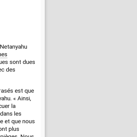
 Netanyahu
nes
vues sont dues
ec des
rasés est que
hu. « Ainsi,
uer la
 dans les
ée et que nous
ont plus
 pièges. Nous