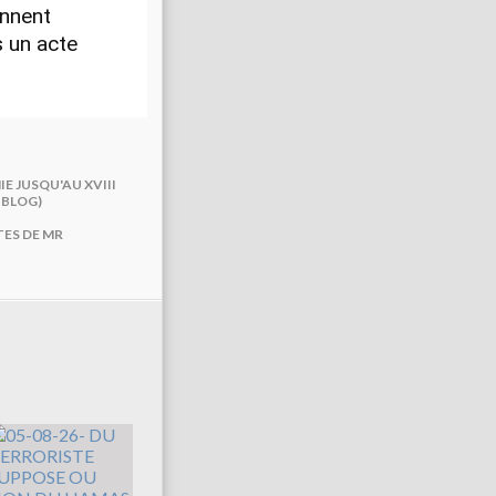
ennent
s un acte
E JUSQU'AU XVIII
 BLOG)
TES DE MR