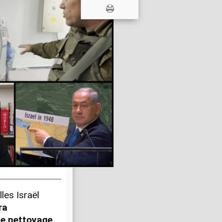
les Israël
ra
le nettoyage