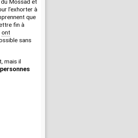
s du Mossad et
ur l’exhorter à
omprennent que
ttre fin à
ont
ossible sans
 mais il
s personnes