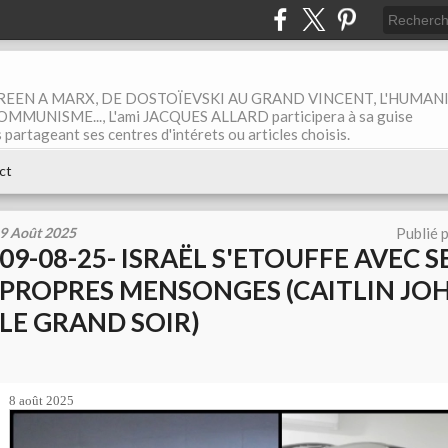
EEN A MARX, DE DOSTOÏEVSKI AU GRAND VINCENT, L'HUMAN
MUNISME..., L'ami JACQUES ALLARD participera à sa guise
rtageant ses centres d'intérets ou articles choisis.
ct
9 Août 2025
Publié 
09-08-25- ISRAËL S'ETOUFFE AVEC S
PROPRES MENSONGES (CAITLIN JO
LE GRAND SOIR)
8 août 2025