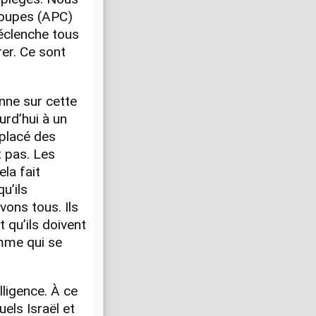
roupes (APC)
déclenche tous
er. Ce sont
nne sur cette
rd’hui à un
 placé des
t pas. Les
ela fait
u’ils
vons tous. Ils
 qu’ils doivent
mme qui se
ligence. À ce
ls Israël et