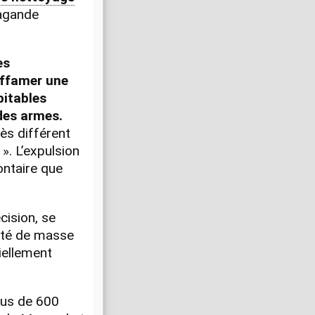
pagande
es
Affamer une
bitables
des armes.
ès différent
 ». L’expulsion
ontaire que
.
cision, se
ité de masse
iellement
lus de 600