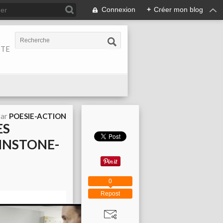
Connexion
+
Créer mon blog
ITE
par
POESIE-ACTION
ES
HNSTONE-
0
Repost