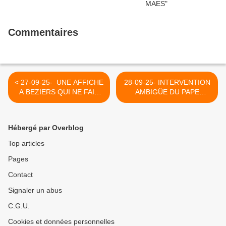
Commentaires
< 27-09-25- UNE AFFICHE
28-09-25- INTERVENTION
A BEZIERS QUI NE FAIT
AMBIGÜE DU PAPE
HONNEUR NI A SON
(FRANCOIS) AU PEUPLE
AUTEUR, NI A LA POLICE
VENEZUELIEN (OSCAR
NI A LA CITE ! (2021)
FORTIN 2021) >
Hébergé par Overblog
Top articles
Pages
Contact
Signaler un abus
C.G.U.
Cookies et données personnelles