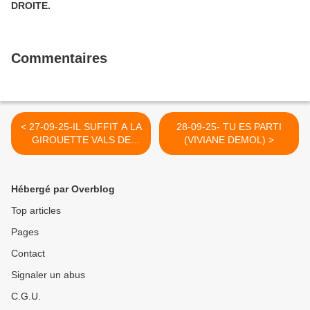
DROITE.
Commentaires
< 27-09-25-IL SUFFIT A LA
28-09-25- TU ES PARTI
GIROUETTE VALS DE
(VIVIANE DEMOL) >
DEBITER UNE
GROTESQUE TROMPERIE
SOCIALE POUR ETRE
Hébergé par Overblog
INVITE EN TOUTE HATE
SUR EUROPE 1
Top articles
GIROUETTE DE LA
Pages
GAUCHE UNIE AU
SIONISME ASSASSIN
Contact
GIROUETTE DE LA
GAUCHE UNIE AU
Signaler un abus
SIONISME ASSASSIN
C.G.U.
(2021)