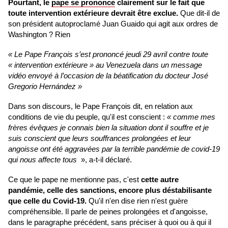
Pourtant, le
pape se prononce
clairement sur le fait que
toute intervention extérieure devrait être exclue.
Que dit-il de
son président autoproclamé Juan Guaido qui agit aux ordres de
Washington ? Rien
«
Le Pape François s’est prononcé jeudi 29 avril contre toute
« intervention extérieure » au Venezuela dans un message
vidéo envoyé à l’occasion de la béatification du docteur José
Gregorio Hernández »
Dans son discours, le Pape François dit, en relation aux
conditions de vie du peuple, qu'il est conscient :
« comme mes
frères évêques je connais bien la situation dont il souffre et je
suis conscient que leurs souffrances prolongées et leur
angoisse ont été aggravées par la terrible pandémie de covid-19
qui nous affecte tous
», a-t-il déclaré.
Ce que le pape ne mentionne pas, c'est
cette autre
pandémie,
celle des sanctions
, encore plus déstabilisante
que celle du Covid-19.
Qu'il n'en dise rien n'est guère
compréhensible. Il parle de peines prolongées et d'angoisse,
dans le paragraphe précédent, sans préciser à quoi ou à qui il