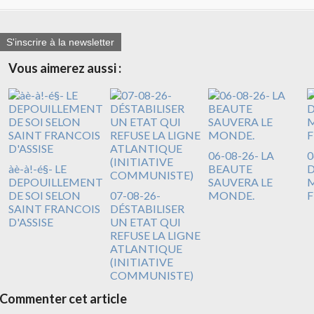
S'inscrire à la newsletter
Vous aimerez aussi :
06-08-26- LA
0
àè-à!-é§- LE
BEAUTE
DEPOUILLEMENT
SAUVERA LE
M
DE SOI SELON
07-08-26-
MONDE.
F
SAINT FRANCOIS
DÉSTABILISER
D'ASSISE
UN ETAT QUI
REFUSE LA LIGNE
ATLANTIQUE
(INITIATIVE
COMMUNISTE)
Commenter cet article