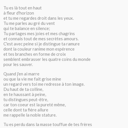
Tu es là tout en haut
à fleur d'horizon
et tu me regardes droit dans les yeux.
Tu me parles au gré du vent
qui te balance en silence;
Tu partages mes joies et mes chagrins
et connais tout de mes secrètes amours.
C'est avec peine si je distingue ta ramure
dont la couleur ranime mon espérence
et tes branches en forme de croix
semblent embrasser les quatre coins du monde
pour les sauver.
Quand j'en ai marre
ou que la vie me fait grise mine
un regard vers toi me redresse à ton image.
Du haut de ta colline,
en te haussant à peine,
tu distingues peut-être,
car ton coeur est la pureté même,
celle dont ta fière allure
me rappelle la noble stature.
Tu es perdu dans la masse touffue de tes frères