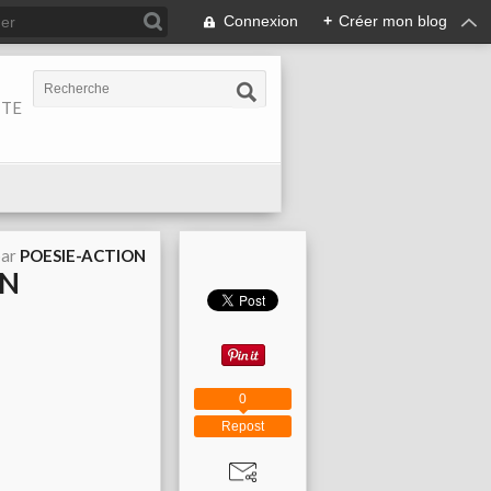
Connexion
+
Créer mon blog
ITE
par
POESIE-ACTION
AN
0
Repost