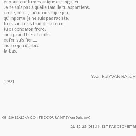
et pourtant tu m'es unique et singulier.
Je ne sais pas à quelle famille tu appartiens,
cèdre, hêtre, chêne ou simple pin,
qu'importe, je ne suis pas raciste,
tu es vie, tu es fruit de la terre,
tu es donc mon frère,
mon grand frère feuillu
et j'en suis fier ...,
mon copin d'arbre
là-bas.
Yvan BalYVAN BALCHOY : 8 j
1991
20-12-25- A CONTRE COURANT (Yvan Balchoy)
21-12-25- DIEU N'EST PAS GEOMETR