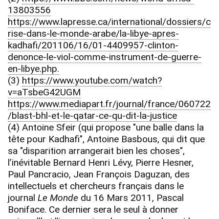
13803556
https://www.lapresse.ca/international/dossiers/c
rise-dans-le-monde-arabe/la-libye-apres-
kadhafi/201106/16/01-4409957-clinton-
denonce-le-viol-comme-instrument-de-guerre-
en-libye.php.
(3)
https://www.youtube.com/watch?
v=aTsbeG42UGM
https://www.mediapart.fr/journal/france/060722
/blast-bhl-et-le-qatar-ce-qu-dit-la-justice
(4) Antoine Sfeir (qui propose "une balle dans la
tête pour Kadhafi", Antoine Basbous, qui dit que
sa "disparition arrangerait bien les choses",
l’inévitable Bernard Henri Lévy, Pierre Hesner,
Paul Pancracio, Jean François Daguzan, des
intellectuels et chercheurs français dans le
journal
Le Monde
du 16 Mars 2011, Pascal
Boniface. Ce dernier sera le seul à donner