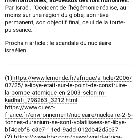
internationales, au-dessus des lois humaines.
Par Israël, l’Occident de l’hégémonie réalise, au
moins sur une région du globe, son rêve
permanent, son objectif final, celui de la toute-
puissance.
Prochain article : le scandale du nucléaire
israélien
(1)
https://www.lemonde.fr/afrique/article/2006/
07/25/la-libye-etait-sur-le-point-de-construire-
la-bombe-atomique-en-2003-selon-m-
kadhafi_798263_3212.html
https://www.ouest-
france.fr/environnement/nucleaire/nucleaire-2-5-
tonnes-duranium-se-sont-volatilisees-en-libye-
bf4debf8-c3e7-11ed-9add-012db42d5c37
(2)
https://www.bbc.com/news/world-africa-