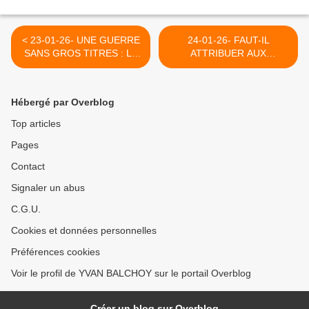
< 23-01-26- UNE GUERRE
24-01-26- FAUT-IL
SANS GROS TITRES : LA
ATTRIBUER AUX
CAMPAGNE DE "CHOC ET
DEFICIENCES EVIDENTES
D'EFFROI" D'ISRAËL EN
DE SON AGE
CISJORDANIE (COMMON
L'AVEUGLEMENT
Hébergé par Overblog
DREAMS) - RAMZY
CRIMINEL DE TRUMP
BAROUD - LE GRAND
FACE A L'ASSASSINAT
Top articles
SOIR
PAR IN POLICIER INDIGNE
Pages
DE L'EMIGRATION D'UNE
CITOYENNE QUI NE LE
Contact
MENACAIT NULLEMENT. >
Signaler un abus
C.G.U.
Cookies et données personnelles
Préférences cookies
Voir le profil de YVAN BALCHOY sur le portail Overblog
Créer un blog sur Overblog