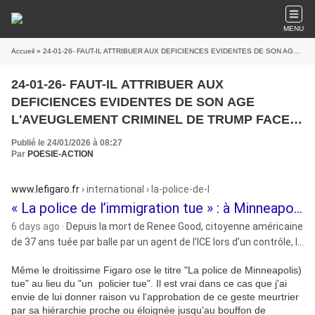
MENU
Accueil
» 24-01-26- FAUT-IL ATTRIBUER AUX DEFICIENCES EVIDENTES DE SON AGE L'AVEUGLEMENT CRIMINEL DE TRUMP FACE A L'ASSASSINAT PAR IN POLICIER INDIGNE DE L'EMIGRATION D'UNE CITOYENNE QUI NE LE MENACAIT NULLEMENT.
24-01-26- FAUT-IL ATTRIBUER AUX
DEFICIENCES EVIDENTES DE SON AGE
L'AVEUGLEMENT CRIMINEL DE TRUMP FACE A
L'ASSASSINAT PAR IN POLICIER INDIGNE DE
Publié le 24/01/2026 à 08:27
L'EMIGRATION D'UNE CITOYENNE QUI NE LE
Par
POESIE-ACTION
MENACAIT NULLEMENT.
www.lefigaro.fr
› international › la-police-de-l
« La police de l’immigration tue » : à Minneapolis, la ...
6 days ago ·
Depuis la mort de Renee Good, citoyenne américaine
de 37 ans tuée par balle par un agent de l’ICE lors d’un contrôle, la
colère a enflammé les «Twins Cities» de
Minneapolis
Même le droitissime Figaro ose le titre "La police de Minneapolis)
tue" au lieu du "un policier tue". Il est vrai dans ce cas que j'ai
envie de lui donner raison vu l'approbation de ce geste meurtrier
par sa hiérarchie proche ou éloignée jusqu'au bouffon de