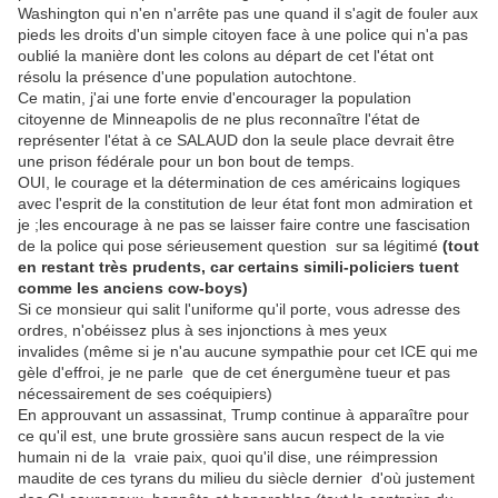
Washington qui n'en n'arrête pas une quand il s'agit de fouler aux
pieds les droits d'un simple citoyen face à une police qui n'a pas
oublié la manière dont les colons au départ de cet l'état ont
résolu la présence d'une population autochtone.
Ce matin, j'ai une forte envie d'encourager la population
citoyenne de Minneapolis de ne plus reconnaître l'état de
représenter l'état à ce SALAUD don la seule place devrait être
une prison fédérale pour un bon bout de temps.
OUI, le courage et la détermination de ces américains logiques
avec l'esprit de la constitution de leur état font mon admiration et
je ;les encourage à ne pas se laisser faire contre une fascisation
de la police qui pose sérieusement question sur sa légitimé
(tout
en restant très prudents, car certains simili-policiers tuent
comme les anciens cow-boys)
Si ce monsieur qui salit l'uniforme qu'il porte, vous adresse des
ordres, n'obéissez plus à ses injonctions à mes yeux
invalides (même si je n'au aucune sympathie pour cet ICE qui me
gèle d'effroi, je ne parle que de cet énergumène tueur et pas
nécessairement de ses coéquipiers)
En approuvant un assassinat, Trump continue à apparaître pour
ce qu'il est, une brute grossière sans aucun respect de la vie
humain ni de la vraie paix, quoi qu'il dise, une réimpression
maudite de ces tyrans du milieu du siècle dernier d'où justement