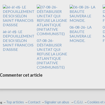
06-08-26- LA
0
àè-à!-é§- LE
BEAUTE
DEPOUILLEMENT
SAUVERA LE
M
DE SOI SELON
07-08-26-
MONDE.
F
SAINT FRANCOIS
DÉSTABILISER
D'ASSISE
UN ETAT QUI
REFUSE LA LIGNE
ATLANTIQUE
(INITIATIVE
COMMUNISTE)
Commenter cet article
Top articles
Contact
Signaler un abus
C.G.U.
Cookies et
og