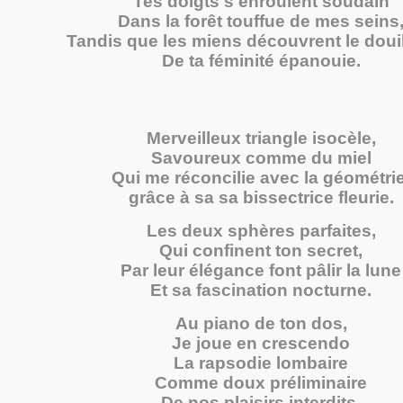
Tes doigts s'enroulent soudain
Dans la forêt touffue de mes seins
Tandis que les miens découvrent le douil
De ta féminité épanouie.
Merveilleux triangle isocèle,
Savoureux comme du miel
Qui me réconcilie avec la géométrie
grâce à sa sa bissectrice fleurie.
Les deux sphères parfaites,
Qui confinent ton secret,
Par leur élégance font pâlir la lune
Et sa fascination nocturne.
Au piano de ton dos,
Je joue en crescendo
La rapsodie lombaire
Comme doux préliminaire
De nos plaisirs interdits,