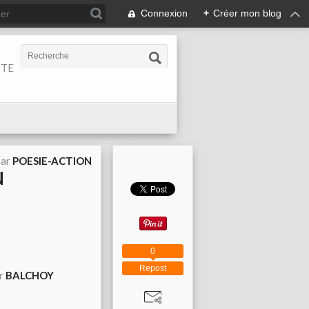
Connexion
+
Créer mon blog
ITE
par
POESIE-ACTION
N
0
Repost
r
BALCHOY