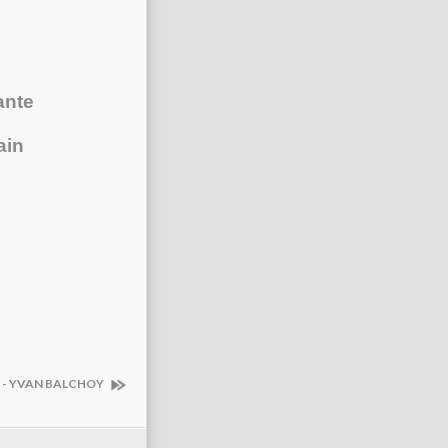
ante
ain
.) - YVAN BALCHOY