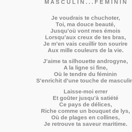
M A S C U L I N . . . F E M I N I N
Je voudrais te chuchoter,
Toi, ma douce beauté,
Jusqu'où vont mes émois
Lorsqu'aux creux de tes bras,
Je m'en vais ceuillir ton sourire
Aux mille couleurs de la vie.
J'aime ta silhouette androgyne,
A la ligne si fine,
Où le tendre du féminin
S'enrichit d'une touche de masculi
Laisse-moi errer
Et goûter jusqu'à satiété
Ce pays de délices,
Riche comme un bouquet de lys,
Où de plages en collines,
Je retrouve ta saveur maritime.