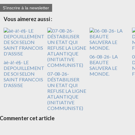
S'inscrire à la newsletter
Vous aimerez aussi :
06-08-26- LA
0
àè-à!-é§- LE
BEAUTE
DEPOUILLEMENT
SAUVERA LE
M
DE SOI SELON
07-08-26-
MONDE.
F
SAINT FRANCOIS
DÉSTABILISER
D'ASSISE
UN ETAT QUI
REFUSE LA LIGNE
ATLANTIQUE
(INITIATIVE
COMMUNISTE)
Commenter cet article