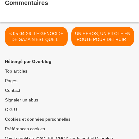
Commentaires
< 05-04-26- LE GENOCIDE
UN HEROS, UN PILOTE EN
DE GAZA N'EST QUE LE
ROUTE POUR DETRUIRE
DEBUT (CHRIS HEDGES -
ET TUER? NON, TROIS
LE GRAND SOIR)
FOIS NON ! >
Hébergé par Overblog
Top articles
Pages
Contact
Signaler un abus
C.G.U.
Cookies et données personnelles
Préférences cookies
Voir le profil de YVAN BALCHOY sur le portail Overblog