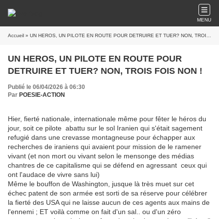
MENU
Accueil
» UN HEROS, UN PILOTE EN ROUTE POUR DETRUIRE ET TUER? NON, TROIS FOIS NON !
UN HEROS, UN PILOTE EN ROUTE POUR
DETRUIRE ET TUER? NON, TROIS FOIS NON !
Publié le 06/04/2026 à 06:30
Par
POESIE-ACTION
Hier, fierté nationale, internationale même pour fêter le héros du
jour, soit ce pilote abattu sur le sol Iranien qui s'était sagement
refugié dans une crevasse montagneuse pour échapper aux
recherches de iraniens qui avaient pour mission de le ramener
vivant (et non mort ou vivant selon le mensonge des médias
chantres de ce capitalisme qui se défend en agressant ceux qui
ont l'audace de vivre sans lui)
Même le bouffon de Washington, jusque là très muet sur cet
échec patent de son armée est sorti de sa réserve pour célébrer
la fierté des USA qui ne laisse aucun de ces agents aux mains de
l'ennemi ; ET voilà comme on fait d'un sal.. ou d'un zéro