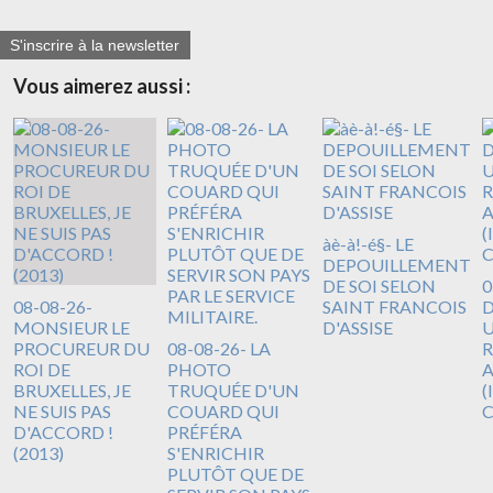
S'inscrire à la newsletter
Vous aimerez aussi :
àè-à!-é§- LE
DEPOUILLEMENT
DE SOI SELON
0
08-08-26-
SAINT FRANCOIS
D
MONSIEUR LE
D'ASSISE
U
PROCUREUR DU
08-08-26- LA
R
ROI DE
PHOTO
A
BRUXELLES, JE
TRUQUÉE D'UN
(
NE SUIS PAS
COUARD QUI
D'ACCORD !
PRÉFÉRA
(2013)
S'ENRICHIR
PLUTÔT QUE DE