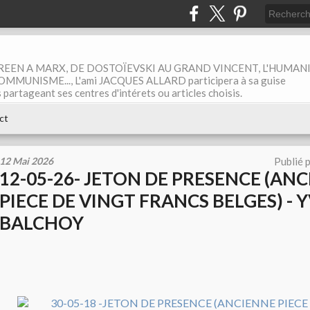
EEN A MARX, DE DOSTOÏEVSKI AU GRAND VINCENT, L'HUMAN
MUNISME..., L'ami JACQUES ALLARD participera à sa guise
rtageant ses centres d'intérets ou articles choisis.
ct
12 Mai 2026
Publié 
12-05-26- JETON DE PRESENCE (AN
PIECE DE VINGT FRANCS BELGES) - 
BALCHOY