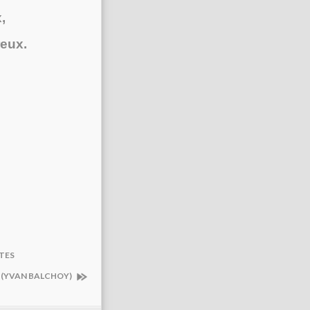
,
reux.
STES
S (YVAN BALCHOY)