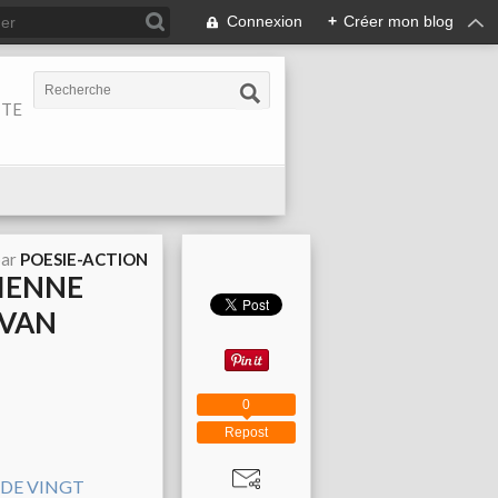
Connexion
+
Créer mon blog
ITE
par
POESIE-ACTION
CIENNE
YVAN
0
Repost