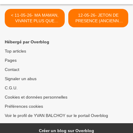
< 11-05-26- MA MAMAN,
12-05-26- JETON DE
VIVANTE PLUS QUE
PRESENCE (ANCIENNE
JAMAIS ET PAS
PIECE DE VINGT FRANCS
SEULEMENT, JE LE
BELGES) - YVAN
CROIS, EN MON COEUR
BALCHOY >
Hébergé par Overblog
Top articles
Pages
Contact
Signaler un abus
C.G.U.
Cookies et données personnelles
Préférences cookies
Voir le profil de YVAN BALCHOY sur le portail Overblog
Créer un blog sur Overblog