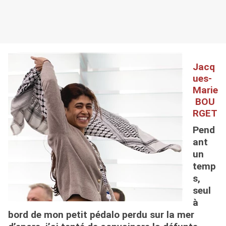
Jacq
ues-
Marie
BOU
RGET
Pend
ant
un
temp
s,
seul
à
bord de mon petit pédalo perdu sur la mer