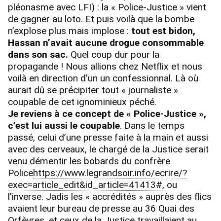
pléonasme avec LFI) : la « Police-Justice » vient
de gagner au loto. Et puis voilà que la bombe
n’explose plus mais implose :
tout est bidon,
Hassan n’avait aucune drogue consommable
dans son sac.
Quel coup dur pour la
propagande ! Nous allions chez Netflix et nous
voilà en direction d’un un confessionnal. Là où
aurait dû se précipiter tout « journaliste »
coupable de cet ignominieux péché.
Je reviens à ce concept de « Police-Justice »,
c’est lui aussi le coupable
. Dans le temps
passé, celui d’une presse faite à la main et aussi
avec des cerveaux, le chargé de la Justice serait
venu démentir les bobards du confrère
Police
https://www.legrandsoir.info/ecrire/?
exec=article_edit&id_article=41413#
, ou
l’inverse. Jadis les « accrédités » auprès des flics
avaient leur bureau de presse au 36 Quai des
Orfèvres, et ceux de la Justice travaillaient au