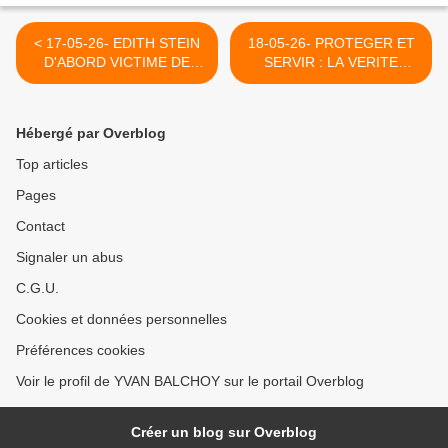
< 17-05-26- EDITH STEIN
18-05-26- PROTEGER ET
D'ABORD VICTIME DE
SERVIR : LA VERITE
L'EFFROYABLE SHOAH
D'UNE POLICIERE, AGNES
COMMISE PAR UN
NAUDIN >
PEUPLE CHRETIEN PUIS
Hébergé par Overblog
RECONNUE SAINTE PAR
L'EGLISE CATHOLIQUE
Top articles
QU;ELLE AVAIT REJOINTE
Pages
SANS JAMAIS SE
DISSOCIER DE SON
Contact
PEUPLE JUIF
Signaler un abus
C.G.U.
Cookies et données personnelles
Préférences cookies
Voir le profil de YVAN BALCHOY sur le portail Overblog
Créer un blog sur Overblog