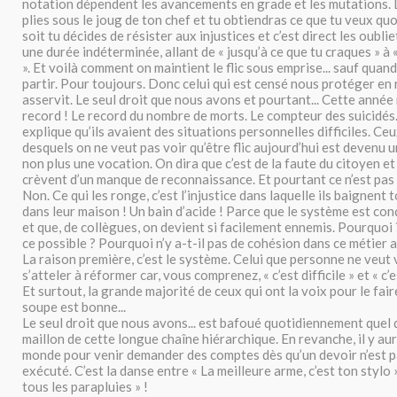
notation dépendent les avancements en grade et les mutations. 
plies sous le joug de ton chef et tu obtiendras ce que tu veux quoi
soit tu décides de résister aux injustices et c’est direct les oubl
une durée indéterminée, allant de « jusqu’à ce que tu craques » à 
». Et voilà comment on maintient le flic sous emprise... sauf quand
partir. Pour toujours. Donc celui qui est censé nous protéger en 
asservit. Le seul droit que nous avons et pourtant... Cette anné
record ! Le record du nombre de morts. Le compteur des suicidés
explique qu’ils avaient des situations personnelles difficiles. Ce
desquels on ne veut pas voir qu’être flic aujourd’hui est devenu 
non plus une vocation. On dira que c’est de la faute du citoyen et 
crèvent d’un manque de reconnaissance. Et pourtant ce n’est pas ç
Non. Ce qui les ronge, c’est l’injustice dans laquelle ils baignent 
dans leur maison ! Un bain d’acide ! Parce que le système est con
et que, de collègues, on devient si facilement ennemis. Pourquo
ce possible ? Pourquoi n’y a-t-il pas de cohésion dans ce métier au
La raison première, c’est le système. Celui que personne ne veut
s’atteler à réformer car, vous comprenez, « c’est difficile » et « c’
Et surtout, la grande majorité de ceux qui ont la voix pour le faire
soupe est bonne...
Le seul droit que nous avons... est bafoué quotidiennement quel q
maillon de cette longue chaîne hiérarchique. En revanche, il y au
monde pour venir demander des comptes dès qu’un devoir n’est 
exécuté. C’est la danse entre « La meilleure arme, c’est ton stylo 
tous les parapluies » !