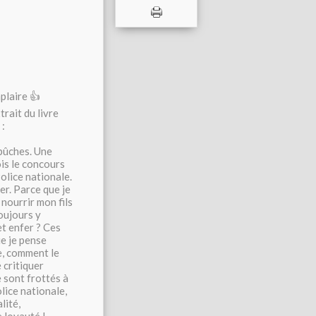
plaire 👍
trait du livre
 :
mbûches. Une
ois le concours
Police nationale.
er. Parce que je
 nourrir mon fils
toujours y
et enfer ? Ces
ue je pense
re, comment le
 critiquer
e sont frottés à
lice nationale,
lité,