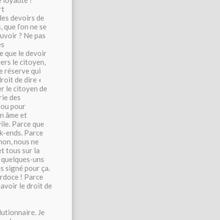
e loyauté !
rt
 des devoirs de
, que l’on ne se
ouvoir ? Ne pas
es
e que le devoir
ers le citoyen,
de réserve qui
roit de dire «
er le citoyen de
rie des
 ou pour
on âme et
vile. Parce que
ek-ends. Parce
non, nous ne
t tous sur la
s quelques-uns
s signé pour ça.
erdoce ! Parce
avoir le droit de
lutionnaire. Je