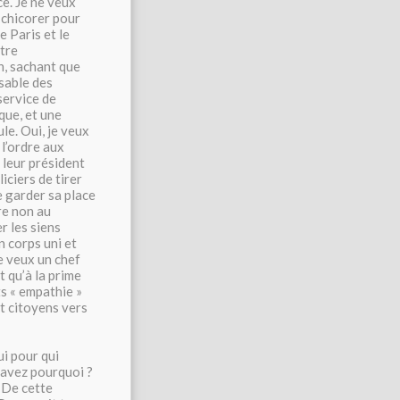
ce. Je ne veux
e chicorer pour
e Paris et le
ntre
in, sachant que
nsable des
service de
que, et une
le. Oui, je veux
 l’ordre aux
 leur président
iciers de tirer
e garder sa place
ire non au
r les siens
n corps uni et
Je veux un chef
t qu’à la prime
ts « empathie »
et citoyens vers
ui pour qui
 savez pourquoi ?
. De cette