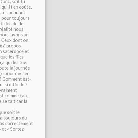
Donc, soit tu
qu’il t’en coûte,
iettes pendant
« pour toujours
 il décide de
réalité nous
e nous avons un
. Ceux dont on
ux à propos
un sacerdoce et
que les flics
a qui les tue.
toute la journée
çu pour diviser
i ? Comment est-
ssi difficile ?
 vraiment
est comme ça ».
 se tait car la
ue soit le
ra toujours du
pas correctement
» et « Sortez