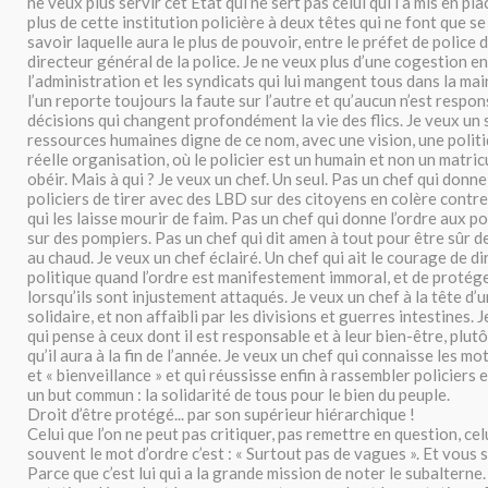
ne veux plus servir cet État qui ne sert pas celui qui l’a mis en pla
plus de cette institution policière à deux têtes qui ne font que s
savoir laquelle aura le plus de pouvoir, entre le préfet de police d
directeur général de la police. Je ne veux plus d’une cogestion e
l’administration et les syndicats qui lui mangent tous dans la ma
l’un reporte toujours la faute sur l’autre et qu’aucun n’est respo
décisions qui changent profondément la vie des flics. Je veux un 
ressources humaines digne de ce nom, avec une vision, une politi
réelle organisation, où le policier est un humain et non un matricu
obéir. Mais à qui ? Je veux un chef. Un seul. Pas un chef qui donne
policiers de tirer avec des LBD sur des citoyens en colère contre
qui les laisse mourir de faim. Pas un chef qui donne l’ordre aux pol
sur des pompiers. Pas un chef qui dit amen à tout pour être sûr d
au chaud. Je veux un chef éclairé. Un chef qui ait le courage de d
politique quand l’ordre est manifestement immoral, et de protége
lorsqu’ils sont injustement attaqués. Je veux un chef à la tête d’u
solidaire, et non affaibli par les divisions et guerres intestines. 
qui pense à ceux dont il est responsable et à leur bien-être, plutô
qu’il aura à la fin de l’année. Je veux un chef qui connaisse les mo
et « bienveillance » et qui réussisse enfin à rassembler policiers 
un but commun : la solidarité de tous pour le bien du peuple.
Droit d’être protégé... par son supérieur hiérarchique !
Celui que l’on ne peut pas critiquer, pas remettre en question, cel
souvent le mot d’ordre c’est : « Surtout pas de vagues ». Et vous
Parce que c’est lui qui a la grande mission de noter le subalterne