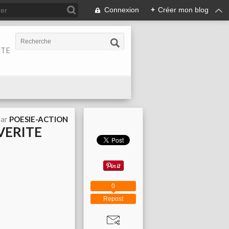
Connexion
+
Créer mon blog
ITE
par
POESIE-ACTION
 VERITE
0
Repost