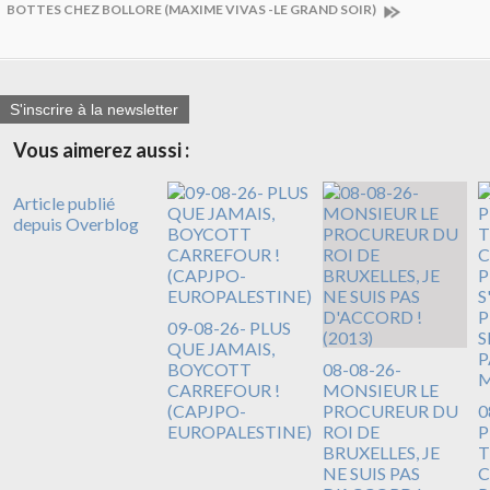
BOTTES CHEZ BOLLORE (MAXIME VIVAS -LE GRAND SOIR)
S'inscrire à la newsletter
Vous aimerez aussi :
Article publié
depuis Overblog
09-08-26- PLUS
QUE JAMAIS,
BOYCOTT
08-08-26-
CARREFOUR !
MONSIEUR LE
(CAPJPO-
PROCUREUR DU
0
EUROPALESTINE)
ROI DE
BRUXELLES, JE
T
NE SUIS PAS
C