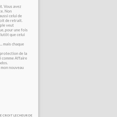
it. Vous avez
ace. Non
aussi celui de
it de retrait.
uple veut
ue, pour une fois
plutôt que celui
... mais chaque
 protection de la
di comme Affaire
ados.
sur mon nouveau
 ME CROIT LECHEUR DE