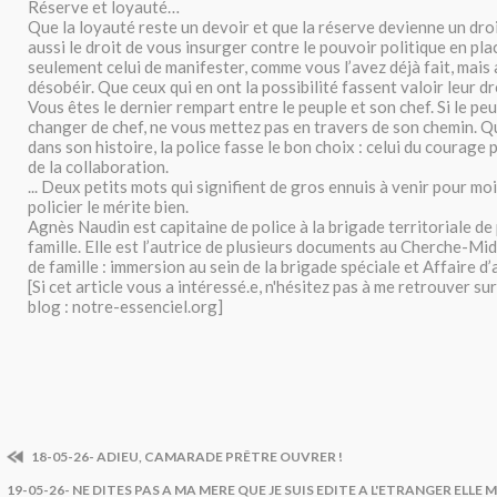
Réserve et loyauté…
Que la loyauté reste un devoir et que la réserve devienne un dro
aussi le droit de vous insurger contre le pouvoir politique en pl
seulement celui de manifester, comme vous l’avez déjà fait, mais 
désobéir. Que ceux qui en ont la possibilité fassent valoir leur dro
Vous êtes le dernier rempart entre le peuple et son chef. Si le pe
changer de chef, ne vous mettez pas en travers de son chemin. Q
dans son histoire, la police fasse le bon choix : celui du courage 
de la collaboration.
... Deux petits mots qui signifient de gros ennuis à venir pour moi
policier le mérite bien.
Agnès Naudin est capitaine de police à la brigade territoriale de
famille. Elle est l’autrice de plusieurs documents au Cherche-Mi
de famille : immersion au sein de la brigade spéciale et Affaire d’
[Si cet article vous a intéressé.e, n'hésitez pas à me retrouver 
blog : notre-essenciel.org]
18-05-26- ADIEU, CAMARADE PRÊTRE OUVRER !
19-05-26- NE DITES PAS A MA MERE QUE JE SUIS EDITE A L'ETRANGER ELLE