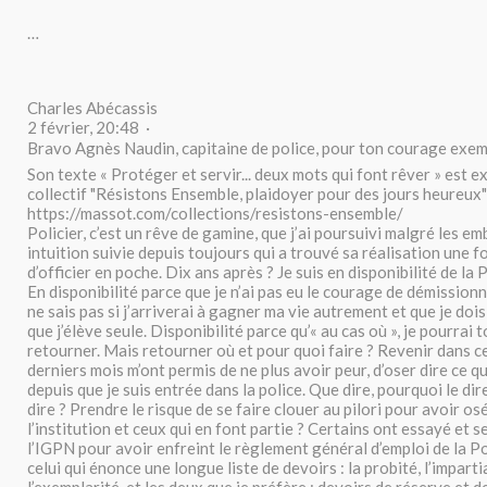
…
Charles Abécassis
2 février, 20:48 ·
Bravo Agnès Naudin, capitaine de police, pour ton courage exem
Son texte « Protéger et servir... deux mots qui font rêver » est ex
collectif "Résistons Ensemble, plaidoyer pour des jours heureux"
https://massot.com/collections/resistons-ensemble/
Policier, c’est un rêve de gamine, que j’ai poursuivi malgré les e
intuition suivie depuis toujours qui a trouvé sa réalisation une f
d’officier en poche. Dix ans après ? Je suis en disponibilité de la 
En disponibilité parce que je n’ai pas eu le courage de démissionn
ne sais pas si j’arriverai à gagner ma vie autrement et que je dois
que j’élève seule. Disponibilité parce qu’« au cas où », je pourrai 
retourner. Mais retourner où et pour quoi faire ? Revenir dans c
derniers mois m’ont permis de ne plus avoir peur, d’oser dire ce q
depuis que je suis entrée dans la police. Que dire, pourquoi le di
dire ? Prendre le risque de se faire clouer au pilori pour avoir osé
l’institution et ceux qui en font partie ? Certains ont essayé et s
l’IGPN pour avoir enfreint le règlement général d’emploi de la Po
celui qui énonce une longue liste de devoirs : la probité, l’impartia