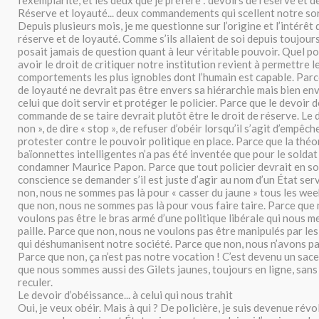
l’exemplarité, et les deux que je préfère : devoirs de réserve et d
Réserve et loyauté... deux commandements qui scellent notre so
Depuis plusieurs mois, je me questionne sur l’origine et l’intérêt
réserve et de loyauté. Comme s’ils allaient de soi depuis toujours
posait jamais de question quant à leur véritable pouvoir. Quel p
avoir le droit de critiquer notre institution revient à permettre l
comportements les plus ignobles dont l’humain est capable. Parc
de loyauté ne devrait pas être envers sa hiérarchie mais bien env
celui que doit servir et protéger le policier. Parce que le devoir 
commande de se taire devrait plutôt être le droit de réserve. Le d
non », de dire « stop », de refuser d’obéir lorsqu’il s’agit d’empêch
protester contre le pouvoir politique en place. Parce que la théo
baïonnettes intelligentes n’a pas été inventée que pour le soldat
condamner Maurice Papon. Parce que tout policier devrait en s
conscience se demander s’il est juste d’agir au nom d’un État ser
non, nous ne sommes pas là pour « casser du jaune » tous les we
que non, nous ne sommes pas là pour vous faire taire. Parce que 
voulons pas être le bras armé d’une politique libérale qui nous me
paille. Parce que non, nous ne voulons pas être manipulés par le
qui déshumanisent notre société. Parce que non, nous n’avons pa
Parce que non, ça n’est pas notre vocation ! C’est devenu un sac
que nous sommes aussi des Gilets jaunes, toujours en ligne, sans 
reculer.
Le devoir d’obéissance... à celui qui nous trahit
Oui, je veux obéir. Mais à qui ? De policière, je suis devenue révo