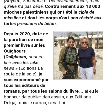
(Boycott, Sanctions et Désinvestissement) mais
qu’elle n’a pas cédé
.
Contrairement aux 18 000
mioches palestiniens qui ont été la
cible de
missiles
et dont les corps n’ont pas
résisté aux
fortes pressions du béton.
Depuis 2020, date de
la parution de mon
premier livre sur les
Ouïghours
(
Ouïghours,
pour en
finir avec les fake
news »
(Editions La
route de la soie),
je
suis excommunié par
tous les éditeurs de
romans, par tous les salons du livre.
J’ai eu le
bonheur de publier des essais, aux Editions
Delga, mais le roman, c’est fini.